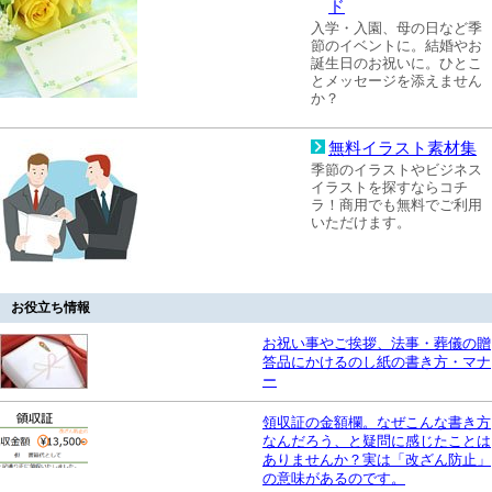
ド
入学・入園、母の日など季
節のイベントに。結婚やお
誕生日のお祝いに。ひとこ
とメッセージを添えません
か？
無料イラスト素材集
季節のイラストやビジネス
イラストを探すならコチ
ラ！商用でも無料でご利用
いただけます。
お役立ち情報
お祝い事やご挨拶、法事・葬儀の贈
答品にかけるのし紙の書き方・マナ
ー
領収証の金額欄。なぜこんな書き方
なんだろう、と疑問に感じたことは
ありませんか？実は「改ざん防止」
の意味があるのです。