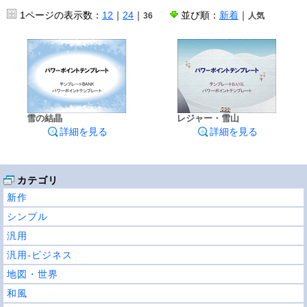
1ページの表示数：
12
｜
24
｜
並び順：
新着
｜
36
人気
雪の結晶
レジャー・雪山
詳細を見る
詳細を見る
カテゴリ
新作
シンプル
汎用
汎用-ビジネス
地図・世界
和風