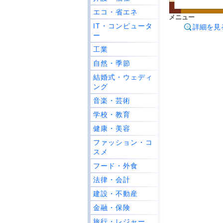
エコ・省エネ
メニュー
IT・コンピュータ
詳細を見
ー
工業
自然・季節
結婚式・ウェディ
ング
音楽・芸術
学校・教育
健康・美容
ファッション・コ
スメ
フード・外食
法律・会計
建設・不動産
金融・保険
旅行・レジャー