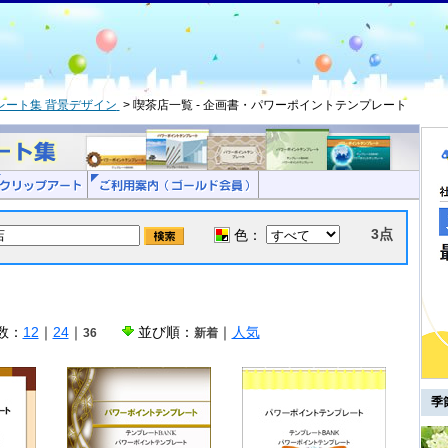
レート集 背景デザイン
喫茶店一覧 - 企画書・パワーポイントテンプレート
3点
色：
数：
12
｜
24
｜
並び順：
｜
人気
36
新着
季