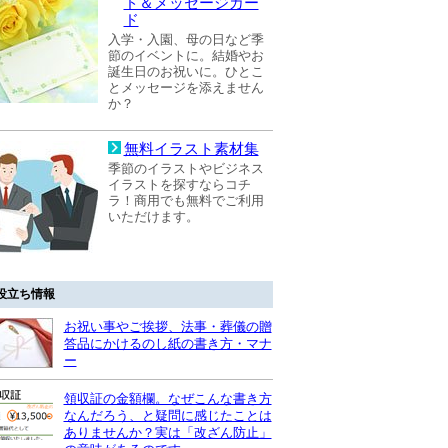
ド＆メッセージカー
ド
入学・入園、母の日など季
節のイベントに。結婚やお
誕生日のお祝いに。ひとこ
とメッセージを添えません
か？
無料イラスト素材集
季節のイラストやビジネス
イラストを探すならコチ
ラ！商用でも無料でご利用
いただけます。
役立ち情報
お祝い事やご挨拶、法事・葬儀の贈
答品にかけるのし紙の書き方・マナ
ー
領収証の金額欄。なぜこんな書き方
なんだろう、と疑問に感じたことは
ありませんか？実は「改ざん防止」