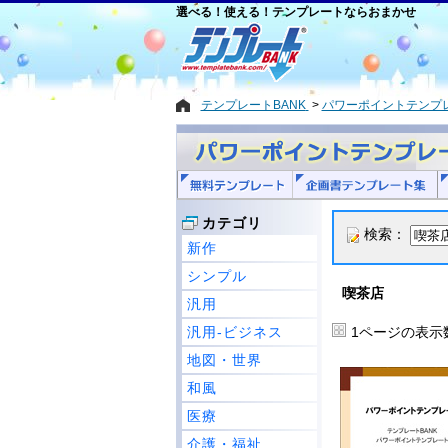
選べる！使える！テンプレートならおまかせ
テンプレートBANK
パワーポイントテンプ
カテゴリ
検索：
新作
シンプル
喫茶店
汎用
汎用-ビジネス
1ページの表示
地図・世界
和風
医療
介護・福祉