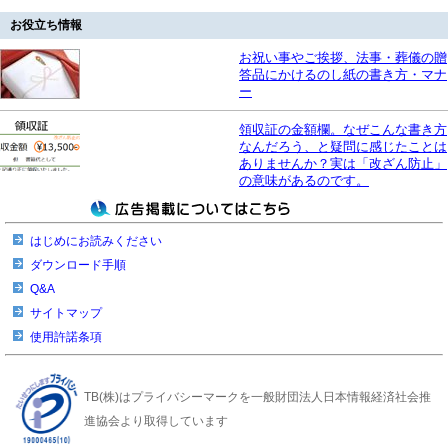
お役立ち情報
お祝い事やご挨拶、法事・葬儀の贈
答品にかけるのし紙の書き方・マナ
ー
領収証の金額欄。なぜこんな書き方
なんだろう、と疑問に感じたことは
ありませんか？実は「改ざん防止」
の意味があるのです。
はじめにお読みください
ダウンロード手順
Q&A
サイトマップ
使用許諾条項
TB(株)はプライバシーマークを一般財団法人日本情報経済社会推
進協会より取得しています