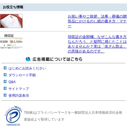
お役立ち情報
お祝い事やご挨拶、法事・葬儀の贈
答品にかけるのし紙の書き方・マナ
ー
領収証の金額欄。なぜこんな書き方
なんだろう、と疑問に感じたことは
ありませんか？実は「改ざん防止」
の意味があるのです。
はじめにお読みください
ダウンロード手順
Q&A
サイトマップ
使用許諾条項
TB(株)はプライバシーマークを一般財団法人日本情報経済社会推
進協会より取得しています