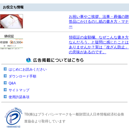
お役立ち情報
お祝い事やご挨拶、法事・葬儀の贈
答品にかけるのし紙の書き方・マナ
ー
領収証の金額欄。なぜこんな書き方
なんだろう、と疑問に感じたことは
ありませんか？実は「改ざん防止」
の意味があるのです。
はじめにお読みください
ダウンロード手順
Q&A
サイトマップ
使用許諾条項
TB(株)はプライバシーマークを一般財団法人日本情報経済社会推
進協会より取得しています