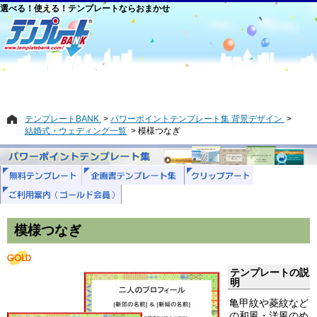
選べる！使える！テンプレートならおまかせ
テンプレートBANK
パワーポイントテンプレート集 背景デザイン
結婚式・ウェディング一覧
模様つなぎ
模様つなぎ
テンプレートの説
明
亀甲紋や菱紋など
の和風・洋風のめ