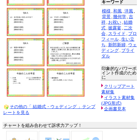
キーワード
模様
,
和風
,
洋風
,
背景
,
幾何学
,
吉
祥
,
お祝い
,
結婚
式
,
披露宴
,
二次
会
,
スライド
,
プロ
フィール
,
生い立
ち
,
新郎新婦
,
ウェ
ディング
,
ブライ
ダル
印象的なパワーポ
イント作成のため
に
クリップアート
素材集
イラスト素材集
(JPG形式)
その他の「 結婚式・ウェディング 」テンプ
企画書見本
レートを見る
チャートを組み合わせて訴求力アップ！