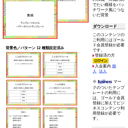
でたい模様をパッ
チワーク風につな
いだ背景
ダウンロード
このコンテンツの
ご利用にはゴール
ド会員登録が必要
背景色／パターン 12 種類設定済み
です。
登録済の方
入会案内
個
人
法人
※
マー
クのついたテンプ
レートの利用に
は、ゴールド会員
登録に加えてビジ
ネスコンテンツ利
用登録が必要で
す。