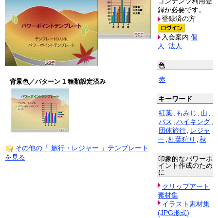
コンテンツ利用登
録が必要です。
登録済の方
入会案内
個
人
法人
色
赤
背景色／パターン 1 種類設定済み
キーワード
紅葉
,
もみじ
,
山
,
バス
,
ハイキング
,
団体旅行
,
レジャ
ー
,
紅葉狩り
,
秋
その他の「 旅行・レジャー 」テンプレート
を見る
印象的なパワーポ
イント作成のため
に
クリップアート
素材集
イラスト素材集
(JPG形式)