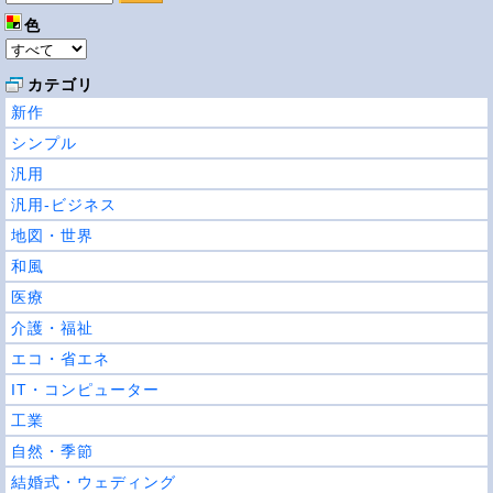
色
カテゴリ
新作
シンプル
汎用
汎用-ビジネス
地図・世界
和風
医療
介護・福祉
エコ・省エネ
IT・コンピューター
工業
自然・季節
結婚式・ウェディング