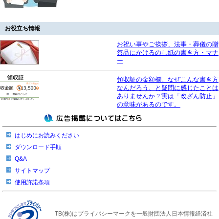
お役立ち情報
お祝い事やご挨拶、法事・葬儀の贈
答品にかけるのし紙の書き方・マナ
ー
領収証の金額欄。なぜこんな書き方
なんだろう、と疑問に感じたことは
ありませんか？実は「改ざん防止」
の意味があるのです。
はじめにお読みください
ダウンロード手順
Q&A
サイトマップ
使用許諾条項
TB(株)はプライバシーマークを一般財団法人日本情報経済社