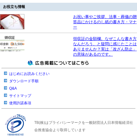
お役立ち情報
お祝い事やご挨拶、法事・葬儀の贈
答品にかけるのし紙の書き方・マナ
ー
領収証の金額欄。なぜこんな書き方
なんだろう、と疑問に感じたことは
ありませんか？実は「改ざん防止」
の意味があるのです。
はじめにお読みください
ダウンロード手順
Q&A
サイトマップ
使用許諾条項
TB(株)はプライバシーマークを一般財団法人日本情報経済社
会推進協会より取得しています