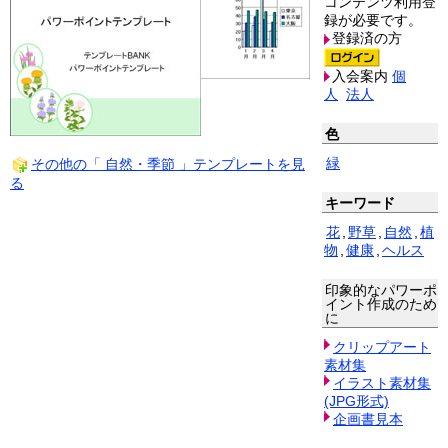
コンテンツ利用登
録が必要です。
登録済の方
入会案内
個
人
法人
色
緑
その他の「 自然・季節 」テンプレートを見
る
キーワード
花
,
野草
,
自然
,
植
物
,
健康
,
ヘルス
印象的なパワーポ
イント作成のため
に
クリップアート
素材集
イラスト素材集
(JPG形式)
企画書見本