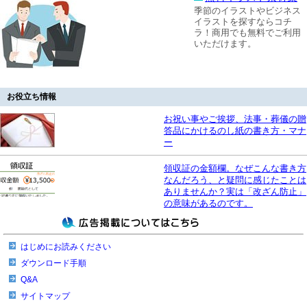
季節のイラストやビジネス
イラストを探すならコチ
ラ！商用でも無料でご利用
いただけます。
お役立ち情報
お祝い事やご挨拶、法事・葬儀の贈
答品にかけるのし紙の書き方・マナ
ー
領収証の金額欄。なぜこんな書き方
なんだろう、と疑問に感じたことは
ありませんか？実は「改ざん防止」
の意味があるのです。
はじめにお読みください
ダウンロード手順
Q&A
サイトマップ