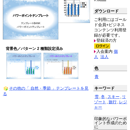
ダウンロード
ご利用にはゴール
ド会員+ビジネス
コンテンツ利用登
録が必要です。
登録済の方
背景色／パターン 2 種類設定済み
入会案内
個
人
法人
色
青
キーワード
その他の「 自然・季節 」テンプレートを見
る
雪
,
冬
,
スキー
,
リ
ゾート
,
旅行
,
レジ
ャー
印象的なパワーポ
イント作成のため
に