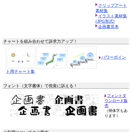
クリップアート
素材集
イラスト素材集
(JPG形式)
企画書見本
チャートを組み合わせて訴求力アップ！
パワーポイン
ト用チャート集
フォント（文字書体）で視覚に訴える！
フォントダ
ウンロード販
売
（簡体字もあ
ります）