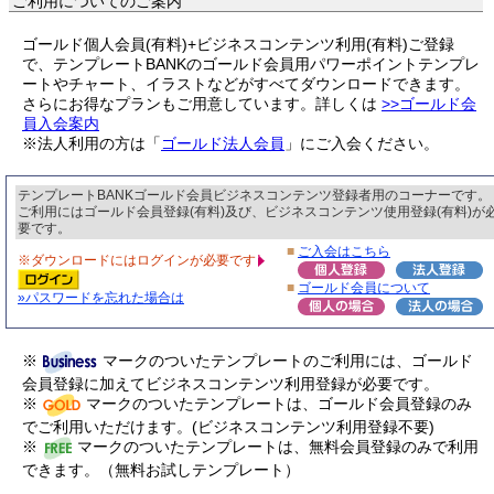
ご利用についてのご案内
ゴールド個人会員(有料)+ビジネスコンテンツ利用(有料)ご登録
で、テンプレートBANKのゴールド会員用パワーポイントテンプレ
ートやチャート、イラストなどがすべてダウンロードできます。
さらにお得なプランもご用意しています。詳しくは
>>ゴールド会
員入会案内
※法人利用の方は「
ゴールド法人会員
」にご入会ください。
テンプレートBANKゴールド会員ビジネスコンテンツ登録者用のコーナーです。
ご利用にはゴールド会員登録(有料)及び、ビジネスコンテンツ使用登録(有料)が
要です。
■
ご入会はこちら
※ダウンロードにはログインが必要です
■
ゴールド会員について
»パスワードを忘れた場合は
※
マークのついたテンプレートのご利用には、ゴールド
会員登録に加えてビジネスコンテンツ利用登録が必要です。
※
マークのついたテンプレートは、ゴールド会員登録のみ
でご利用いただけます。(ビジネスコンテンツ利用登録不要)
※
マークのついたテンプレートは、無料会員登録のみで利用
できます。（無料お試しテンプレート）