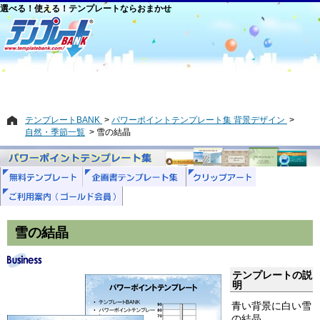
選べる！使える！テンプレートならおまかせ
テンプレートBANK
パワーポイントテンプレート集 背景デザイン
自然・季節一覧
雪の結晶
雪の結晶
テンプレートの説
明
青い背景に白い雪
の結晶