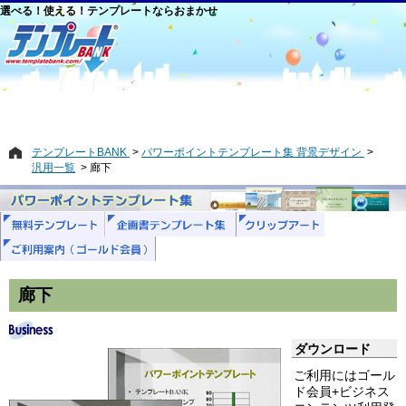
選べる！使える！テンプレートならおまかせ
テンプレートBANK
パワーポイントテンプレート集 背景デザイン
汎用一覧
廊下
廊下
ダウンロード
ご利用にはゴール
ド会員+ビジネス