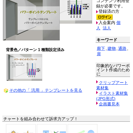
コンテンツ利用登
録が必要です。
登録済の方
入会案内
個
人
法人
キーワード
廊下
,
建物
,
通路
,
背景色／パターン 1 種類設定済み
扉
印象的なパワーポ
イント作成のため
に
クリップアート
素材集
その他の「 汎用 」テンプレートを見る
イラスト素材集
(JPG形式)
企画書見本
チャートを組み合わせて訴求力アップ！