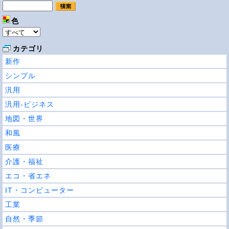
色
カテゴリ
新作
シンプル
汎用
汎用-ビジネス
地図・世界
和風
医療
介護・福祉
エコ・省エネ
IT・コンピューター
工業
自然・季節