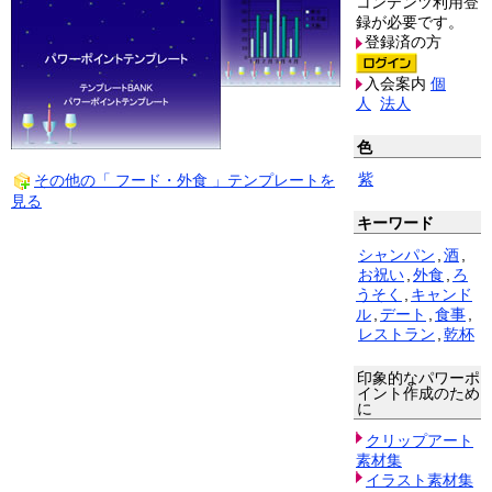
コンテンツ利用登
録が必要です。
登録済の方
入会案内
個
人
法人
色
紫
その他の「 フード・外食 」テンプレートを
見る
キーワード
シャンパン
,
酒
,
お祝い
,
外食
,
ろ
うそく
,
キャンド
ル
,
デート
,
食事
,
レストラン
,
乾杯
印象的なパワーポ
イント作成のため
に
クリップアート
素材集
イラスト素材集