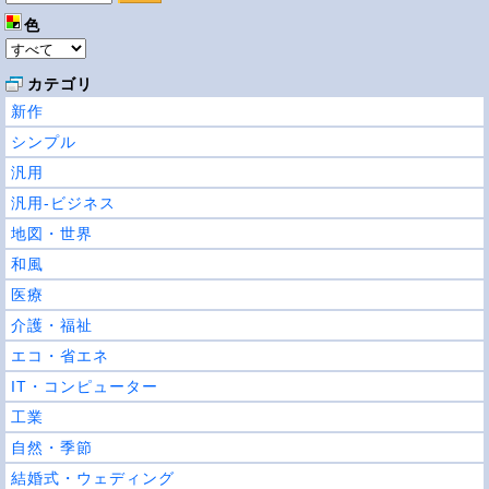
色
カテゴリ
新作
シンプル
汎用
汎用-ビジネス
地図・世界
和風
医療
介護・福祉
エコ・省エネ
IT・コンピューター
工業
自然・季節
結婚式・ウェディング