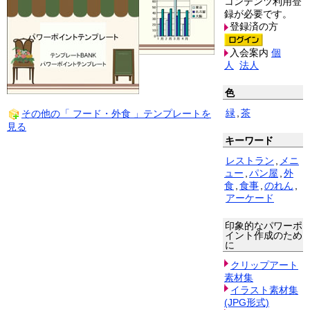
コンテンツ利用登
録が必要です。
登録済の方
入会案内
個
人
法人
色
緑
,
茶
その他の「 フード・外食 」テンプレートを
見る
キーワード
レストラン
,
メニ
ュー
,
パン屋
,
外
食
,
食事
,
のれん
,
アーケード
印象的なパワーポ
イント作成のため
に
クリップアート
素材集
イラスト素材集
(JPG形式)