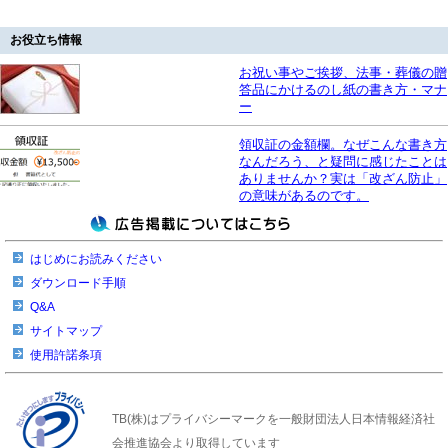
お役立ち情報
お祝い事やご挨拶、法事・葬儀の贈
答品にかけるのし紙の書き方・マナ
ー
領収証の金額欄。なぜこんな書き方
なんだろう、と疑問に感じたことは
ありませんか？実は「改ざん防止」
の意味があるのです。
はじめにお読みください
ダウンロード手順
Q&A
サイトマップ
使用許諾条項
TB(株)はプライバシーマークを一般財団法人日本情報経済社
会推進協会より取得しています