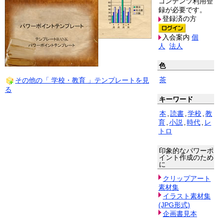
コンテンツ利用登
録が必要です。
登録済の方
入会案内
個
人
法人
色
茶
その他の「 学校・教育 」テンプレートを見
る
キーワード
本
,
読書
,
学校
,
教
育
,
小説
,
時代
,
レ
トロ
印象的なパワーポ
イント作成のため
に
クリップアート
素材集
イラスト素材集
(JPG形式)
企画書見本