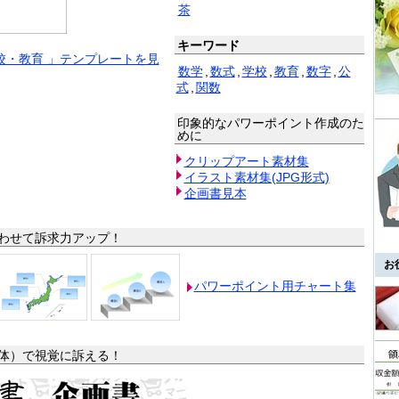
茶
キーワード
校・教育 」テンプレートを見
数学
,
数式
,
学校
,
教育
,
数字
,
公
式
,
関数
印象的なパワーポイント作成のた
めに
クリップアート素材集
イラスト素材集(JPG形式)
企画書見本
わせて訴求力アップ！
お
パワーポイント用チャート集
体）で視覚に訴える！