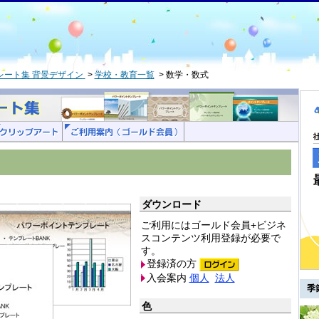
レート集 背景デザイン
学校・教育一覧
数学・数式
ダウンロード
ご利用にはゴールド会員+ビジネ
スコンテンツ利用登録が必要で
す。
登録済の方
入会案内
個人
法人
季
色