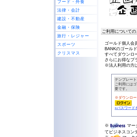
フード・外食
法律・会計
建設・不動産
金融・保険
ご利用についての
旅行・レジャー
ゴールド個人会員
スポーツ
BANKのゴー
クリスマス
すべてダウンロ
さらにお得なプ
※法人利用の方
テンプレート
ご利用にはゴ
要です。
※ダウンロー
»パスワード
※
マー
てビジネスコン