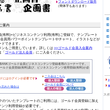
フォントダウンロード販売
（簡体字もあります）
ご案内
(有料)+ビジネスコンテンツ利用(有料)ご登録で、テンプレート
ルド会員用パワーポイントテンプレートやチャート、イラストなどが
ードできます。
ランもご用意しています。詳しくは
>>ゴールド会員入会案内
は「
ゴールド法人会員
」にご入会ください。
BANKゴールド会員ビジネスコンテンツ登録者用のコーナーです。
ールド会員登録(有料)及び、ビジネスコンテンツ使用登録(有料)が必
■
ご入会はこちら
ドにはログインが必要です
■
ゴールド会員について
を忘れた場合は
スポ
クのついたテンプレートのご利用には、ゴールド会員登録に加え
テンツ利用登録が必要です。