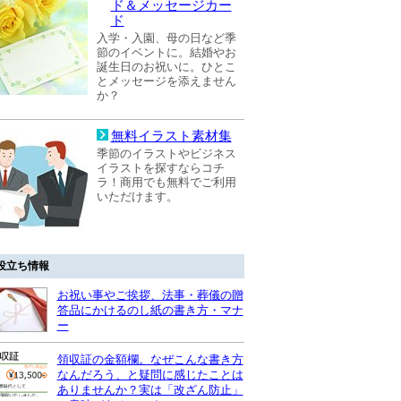
ド＆メッセージカー
ド
入学・入園、母の日など季
節のイベントに。結婚やお
誕生日のお祝いに。ひとこ
とメッセージを添えません
か？
無料イラスト素材集
季節のイラストやビジネス
イラストを探すならコチ
ラ！商用でも無料でご利用
いただけます。
役立ち情報
お祝い事やご挨拶、法事・葬儀の贈
答品にかけるのし紙の書き方・マナ
ー
領収証の金額欄。なぜこんな書き方
なんだろう、と疑問に感じたことは
ありませんか？実は「改ざん防止」