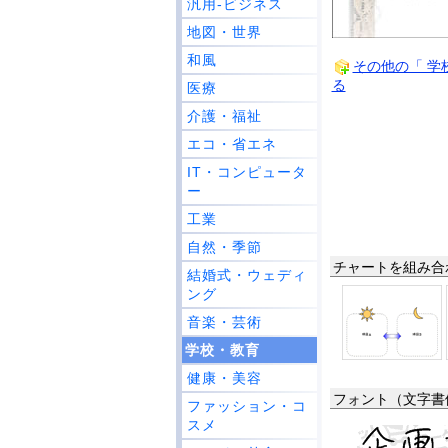
汎用-ビジネス
地図・世界
和風
その他の「 学
る
医療
介護・福祉
エコ・省エネ
IT・コンピュータ
ー
工業
自然・季節
チャートを組み合
結婚式・ウェディ
ング
音楽・芸術
学校・教育
健康・美容
フォント（文字書
ファッション・コ
スメ