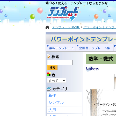
選べる！使える！テンプレートならおまかせ
テンプレートBANK
パワーポイントテンプ
検索
数学・数式
色
カテゴリ
新作
シンプル
汎用