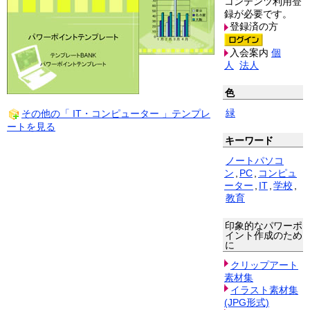
コンテンツ利用登
録が必要です。
登録済の方
入会案内
個
人
法人
色
緑
その他の「 IT・コンピューター 」テンプレ
ートを見る
キーワード
ノートパソコ
ン
,
PC
,
コンピュ
ーター
,
IT
,
学校
,
教育
印象的なパワーポ
イント作成のため
に
クリップアート
素材集
イラスト素材集
(JPG形式)