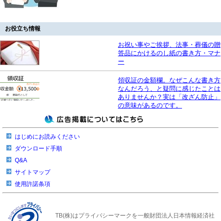
お役立ち情報
お祝い事やご挨拶、法事・葬儀の贈
答品にかけるのし紙の書き方・マナ
ー
領収証の金額欄。なぜこんな書き方
なんだろう、と疑問に感じたことは
ありませんか？実は「改ざん防止」
の意味があるのです。
はじめにお読みください
ダウンロード手順
Q&A
サイトマップ
使用許諾条項
TB(株)はプライバシーマークを一般財団法人日本情報経済社