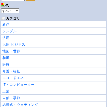
色
カテゴリ
新作
シンプル
汎用
汎用-ビジネス
地図・世界
和風
医療
介護・福祉
エコ・省エネ
IT・コンピューター
工業
自然・季節
結婚式・ウェディング