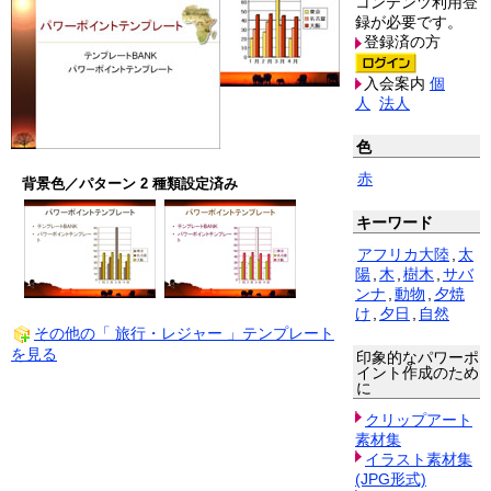
コンテンツ利用登
録が必要です。
登録済の方
入会案内
個
人
法人
色
赤
背景色／パターン 2 種類設定済み
キーワード
アフリカ大陸
,
太
陽
,
木
,
樹木
,
サバ
ンナ
,
動物
,
夕焼
け
,
夕日
,
自然
その他の「 旅行・レジャー 」テンプレート
を見る
印象的なパワーポ
イント作成のため
に
クリップアート
素材集
イラスト素材集
(JPG形式)