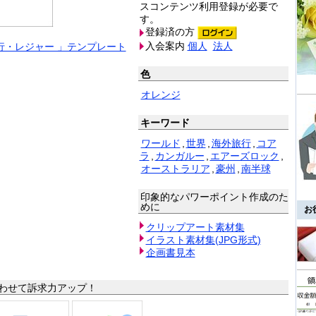
スコンテンツ利用登録が必要で
す。
登録済の方
入会案内
個人
法人
行・レジャー 」テンプレート
色
オレンジ
キーワード
ワールド
,
世界
,
海外旅行
,
コア
ラ
,
カンガルー
,
エアーズロック
,
オーストラリア
,
豪州
,
南半球
印象的なパワーポイント作成のた
めに
お
クリップアート素材集
イラスト素材集(JPG形式)
企画書見本
わせて訴求力アップ！