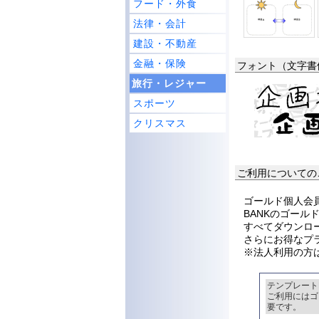
フード・外食
法律・会計
建設・不動産
金融・保険
フォント（文字書
旅行・レジャー
スポーツ
クリスマス
ご利用についての
ゴールド個人会員
BANKのゴー
すべてダウンロ
さらにお得なプ
※法人利用の方
テンプレート
ご利用にはゴ
要です。