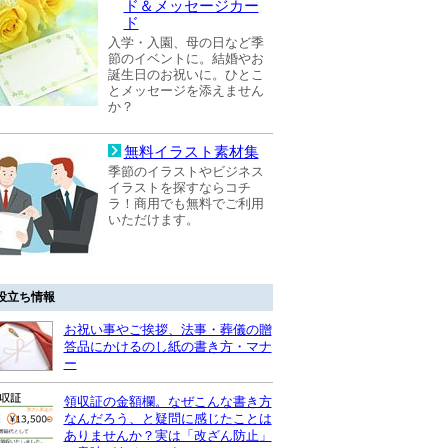
ド＆メッセージカー
ド
入学・入園、母の日など季
節のイベントに。結婚やお
誕生日のお祝いに。ひとこ
とメッセージを添えません
か？
無料イラスト素材集
季節のイラストやビジネス
イラストを探すならコチ
ラ！商用でも無料でご利用
いただけます。
役立ち情報
お祝い事やご挨拶、法事・葬儀の贈
答品にかけるのし紙の書き方・マナ
ー
領収証の金額欄。なぜこんな書き方
なんだろう、と疑問に感じたことは
ありませんか？実は「改ざん防止」