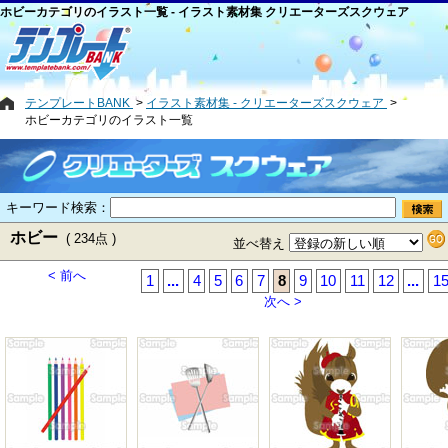
ホビーカテゴリのイラスト一覧 - イラスト素材集 クリエーターズスクウェア
テンプレートBANK
イラスト素材集 - クリエーターズスクウェア
ホビーカテゴリのイラスト一覧
キーワード検索：
ホビー
( 234点 )
並べ替え
< 前へ
1
...
4
5
6
7
8
9
10
11
12
...
1
次へ >