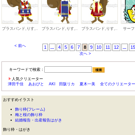
ブラスバンド,りす,..
ブラスバンド,りす,..
ブラスバンド,りす,..
サーフ
< 前へ
1
...
4
5
6
7
8
9
10
11
12
...
1
次へ >
キーワードで検索：
人気クリエーター
津田千佳
あおびと
AKI
田阪リカ
夏木一美
全てのクリエータ
おすすめイラスト
飾り枠(フレーム)
梅と桜の飾り枠
結婚報告・出産報告はがき
飾り枠・はがき