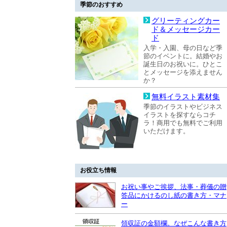
季節のおすすめ
グリーティングカー
ド＆メッセージカー
ド
入学・入園、母の日など季
節のイベントに。結婚やお
誕生日のお祝いに。ひとこ
とメッセージを添えません
か？
無料イラスト素材集
季節のイラストやビジネス
イラストを探すならコチ
ラ！商用でも無料でご利用
いただけます。
お役立ち情報
お祝い事やご挨拶、法事・葬儀の贈
答品にかけるのし紙の書き方・マナ
ー
領収証の金額欄。なぜこんな書き方