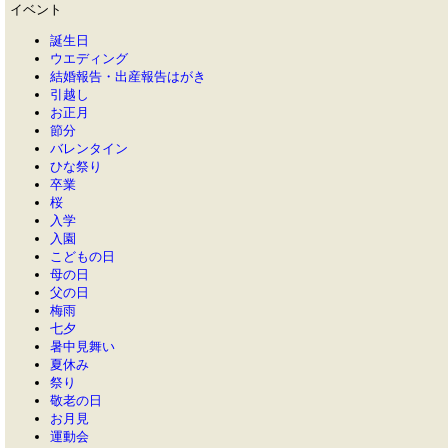
イベント
誕生日
ウエディング
結婚報告・出産報告はがき
引越し
お正月
節分
バレンタイン
ひな祭り
卒業
桜
入学
入園
こどもの日
母の日
父の日
梅雨
七夕
暑中見舞い
夏休み
祭り
敬老の日
お月見
運動会