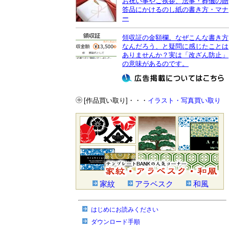
お祝い事やご挨拶、法事・葬儀の贈
答品にかけるのし紙の書き方・マナ
ー
領収証の金額欄。なぜこんな書き方
なんだろう、と疑問に感じたことは
ありませんか？実は「改ざん防止」
の意味があるのです。
[作品買い取り]・・・
イラスト・写真買い取り
家紋
アラベスク
和風
はじめにお読みください
ダウンロード手順