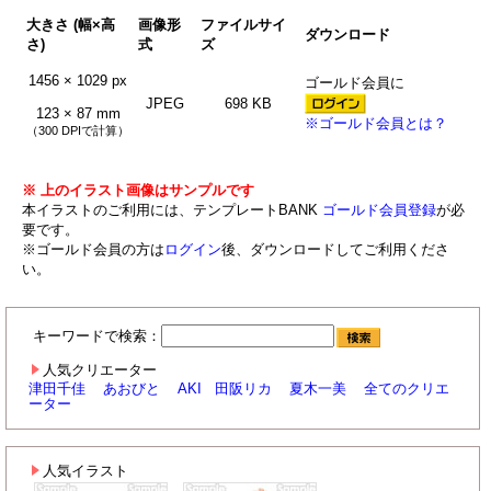
大きさ (幅×高
画像形
ファイルサイ
ダウンロード
さ)
式
ズ
1456 × 1029 px
ゴールド会員に
JPEG
698 KB
123 × 87 mm
※ゴールド会員とは？
（300 DPIで計算）
※ 上のイラスト画像はサンプルです
本イラストのご利用には、テンプレートBANK
ゴールド会員登録
が必
要です。
※ゴールド会員の方は
ログイン
後、ダウンロードしてご利用くださ
い。
キーワードで検索：
人気クリエーター
津田千佳
あおびと
AKI
田阪リカ
夏木一美
全てのクリエ
ーター
人気イラスト