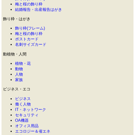
梅と桜の飾り枠
結婚報告・出産報告はがき
飾り枠・はがき
飾り枠(フレーム)
梅と桜の飾り枠
ポストカード
名刺サイズカード
動植物・人間
植物・花
動物
人物
家族
ビジネス・エコ
ビジネス
働く人物
IT・ネットワーク
セキュリティ
OA機器
オフィス用品
エコロジー＆省エネ