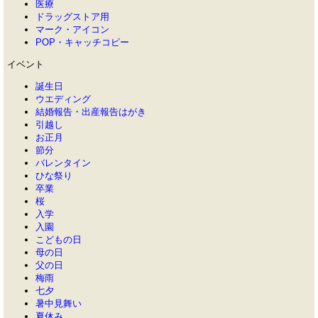
医療
ドラッグストア用
マーク・アイコン
POP・キャッチコピー
イベント
誕生日
ウエディング
結婚報告・出産報告はがき
引越し
お正月
節分
バレンタイン
ひな祭り
卒業
桜
入学
入園
こどもの日
母の日
父の日
梅雨
七夕
暑中見舞い
夏休み