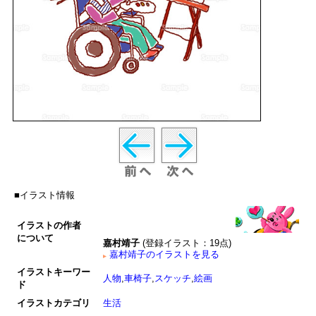
■イラスト情報
イラストの作者
について
嘉村靖子
(登録イラスト：19点)
嘉村靖子のイラストを見る
イラストキーワー
人物
,
車椅子
,
スケッチ
,
絵画
ド
イラストカテゴリ
生活