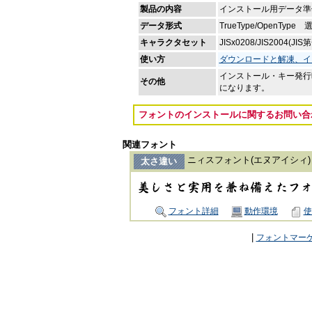
製品の内容
インストール用データ準備
データ形式
TrueType/OpenType
キャラクタセット
JISx0208/JIS20
使い方
ダウンロードと解凍、イ
インストール・キー発行
その他
になります。
フォントのインストールに関するお問い
関連フォント
ニィスフォント(エヌアイシィ
太さ違い
フォント詳細
動作環境
使
|
フォントマー