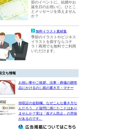
節のイベントに。結婚やお
誕生日のお祝いに。ひとこ
とメッセージを添えません
か？
無料イラスト素材集
季節のイラストやビジネス
イラストを探すならコチ
ラ！商用でも無料でご利用
いただけます。
役立ち情報
お祝い事やご挨拶、法事・葬儀の贈答
品にかけるのし紙の書き方・マナー
領収証の金額欄。なぜこんな書き方な
んだろう、と疑問に感じたことはあり
ませんか？実は「改ざん防止」の意味
があるのです。