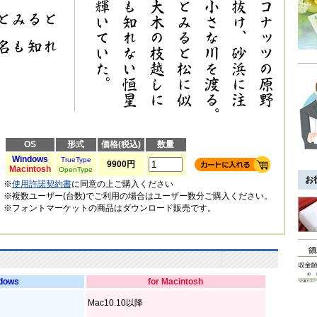
OS
形式
価格(税込)
数量
Windows
TrueType
9900円
Macintosh
OpenType
お
※
使用許諾契約書
に同意の上ご購入ください
※複数ユーザー(台数)でご利用の場合はユーザー数分ご購入ください。
※フォントマーケットの商品はダウンロード販売です。
ndows
for Macintosh
Mac10.10以降