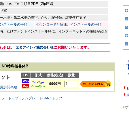
についての手順書PDF（Zip圧縮）
 選択式
04(JIS第一水準・第二水準の漢字、かな、記号類、環境依存文字）
ンストールの手順
ダウンロードと解凍、インストールの手順
時、及びフォントインストール時に、インターネットへの接続が必須
合わせは、
にお願いいたします。
エヌアイシィ株式会社様
)
NB特殊楷書体B
OS
形式
価格(税込)
数量
TrueType
9900円
OpenType
用許諾条項
|
|
ケットトップ
テンプレートBANKトップ
スポ