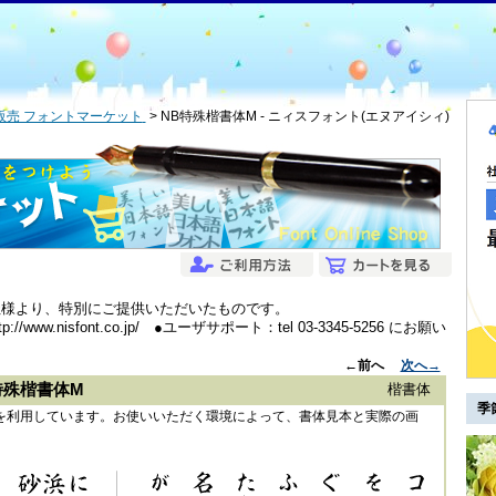
販売 フォントマーケット
NB特殊楷書体M - ニィスフォント(エヌアイシィ)
社様より、特別にご提供いただいたものです。
.nisfont.co.jp/ ●ユーザサポート：tel 03-3345-5256 にお願い
←前へ
次へ→
特殊楷書体M
楷書体
季
ントを利用しています。お使いいただく環境によって、書体見本と実際の画