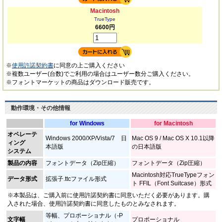
Macintosh
TrueType
6600円
※
使用許諾契約書
に同意の上ご購入ください
※複数ユーザー(台数)でご利用の場合はユーザー数分ご購入ください。
※フォントマーケットの商品はダウンロード販売です。
動作環境・その他情報
for Windows
for Macintosh
オペレーテ
Windows 2000/XP/Vista/7 日
Mac OS 9 / Mac OS X 10.1以降
ィング
本語版
の日本語版
システム
製品の内容
フォントデータ（Zip圧縮）
フォントデータ（Zip圧縮）
Macintosh対応TrueTypeフォン
データ形式
拡張子.ttcファイル形式
ト FFIL（Font Suitcase）形式
※本製品は、ご購入前に使用許諾契約書に同意いただく必要があります。購
入された場合、使用許諾契約書に同意したものとみなされます。
等幅、プロポーショナル（-P
文字幅
プロポーショナル