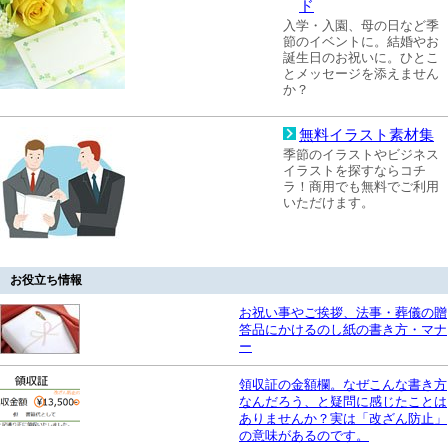
ド
入学・入園、母の日など季
節のイベントに。結婚やお
誕生日のお祝いに。ひとこ
とメッセージを添えません
か？
無料イラスト素材集
季節のイラストやビジネス
イラストを探すならコチ
ラ！商用でも無料でご利用
いただけます。
お役立ち情報
お祝い事やご挨拶、法事・葬儀の贈
答品にかけるのし紙の書き方・マナ
ー
領収証の金額欄。なぜこんな書き方
なんだろう、と疑問に感じたことは
ありませんか？実は「改ざん防止」
の意味があるのです。