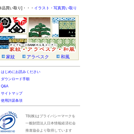
作品買い取り]・・・
イラスト・写真買い取り
家紋
アラベスク
和風
はじめにお読みください
ダウンロード手順
Q&A
サイトマップ
使用許諾条項
TB(株)はプライバシーマークを
一般財団法人日本情報経済社会
推進協会より取得しています