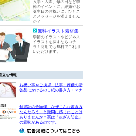
入学・入園、母の日など季
節のイベントに。結婚やお
誕生日のお祝いに。ひとこ
とメッセージを添えません
か？
無料イラスト素材集
季節のイラストやビジネス
イラストを探すならコチ
ラ！商用でも無料でご利用
いただけます。
役立ち情報
お祝い事やご挨拶、法事・葬儀の贈
答品にかけるのし紙の書き方・マナ
ー
領収証の金額欄。なぜこんな書き方
なんだろう、と疑問に感じたことは
ありませんか？実は「改ざん防止」
の意味があるのです。