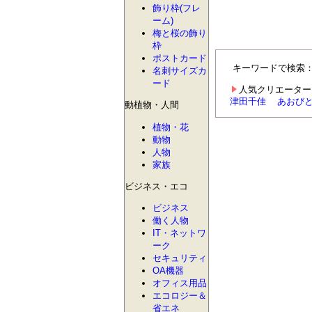
飾り枠(フレ
ーム)
梅と桜の飾り
枠
ポストカード
キーワードで検索
名刺サイズカ
ード
人気クリエーター
津田千佳
あおび
動植物・人間
植物・花
動物
人物
家族
ビジネス・エコ
ビジネス
働く人物
IT・ネットワ
ーク
セキュリティ
OA機器
オフィス用品
エコロジー＆
省エネ