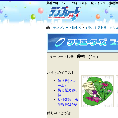
藤袴のキーワードのイラスト一覧 - イラスト素材
テンプレートBANK
イラスト素材集 - ク
藤袴
キーワード検索
( 2点 )
おすすめイラスト
飾り枠(フレ
ーム)
梅と桜の飾り
枠
結婚報告・出
産報告はがき
飾り枠・はがき