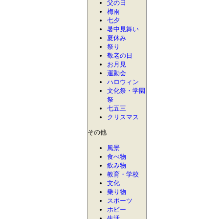
父の日
梅雨
七夕
暑中見舞い
夏休み
祭り
敬老の日
お月見
運動会
ハロウィン
文化祭・学園
祭
七五三
クリスマス
その他
風景
食べ物
飲み物
教育・学校
文化
乗り物
スポーツ
ホビー
生活