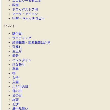
エコロジー＆省エネ
医療
ドラッグストア用
マーク・アイコン
POP・キャッチコピー
イベント
誕生日
ウエディング
結婚報告・出産報告はがき
引越し
お正月
節分
バレンタイン
ひな祭り
卒業
桜
入学
入園
こどもの日
母の日
父の日
梅雨
七夕
暑中見舞い