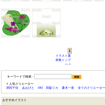
1
イラスト素
材集トップ
へ >
キーワードで検索：
人気クリエーター
津田千佳
あおびと
AKI
田阪リカ
夏木一美
全てのクリエータ
おすすめイラスト