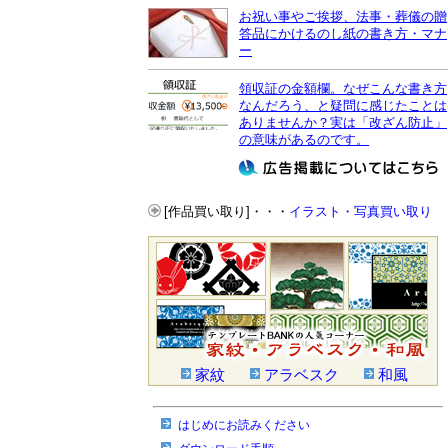
お祝い事やご挨拶、法事・葬儀の贈
答品にかけるのし紙の書き方・マナ
ー
領収証の金額欄。なぜこんな書き方
なんだろう、と疑問に感じたことは
ありませんか？実は「改ざん防止」
の意味があるのです。
[作品買い取り]・・・
イラスト・写真買い取り
家紋
アラベスク
和風
はじめにお読みください