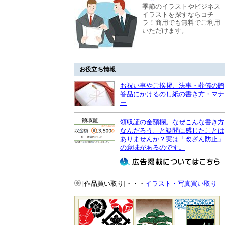
季節のイラストやビジネス
イラストを探すならコチ
ラ！商用でも無料でご利用
いただけます。
お役立ち情報
お祝い事やご挨拶、法事・葬儀の贈
答品にかけるのし紙の書き方・マナ
ー
領収証の金額欄。なぜこんな書き方
なんだろう、と疑問に感じたことは
ありませんか？実は「改ざん防止」
の意味があるのです。
[作品買い取り]・・・
イラスト・写真買い取り