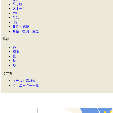
乗り物
スポーツ
ホビー
生活
旅行
建物・施設
希望・復興・支援
季節
春
梅雨
夏
秋
冬
その他
イラスト素材集
クリエーター一覧