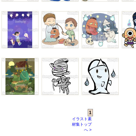
1
イラスト素
材集トップ
へ >