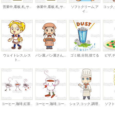
営業中,看板,札,サ..
休業中,看板,札,サ..
ソフトクリーム,ア
コック,
イ..
ウェイトレス,レス
パン屋,パン屋さん,..
ゴミ箱,分別,捨てる
ピザ,チ
ト..
コーヒー,珈琲,紅茶..
コーヒー,珈琲,コー..
シェフ,コック,調理..
ソフト