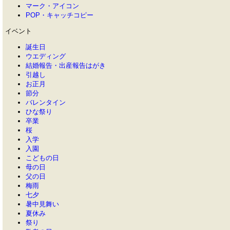
マーク・アイコン
POP・キャッチコピー
イベント
誕生日
ウエディング
結婚報告・出産報告はがき
引越し
お正月
節分
バレンタイン
ひな祭り
卒業
桜
入学
入園
こどもの日
母の日
父の日
梅雨
七夕
暑中見舞い
夏休み
祭り