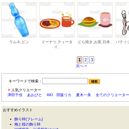
ラムネ,ビン
ドーナツ,ティータ
どら焼き,お茶,日本..
パティシ
イ..
1
2
3
次へ >
キーワードで検索：
人気クリエーター
津田千佳
あおびと
AKI
田阪リカ
夏木一美
全てのクリエータ
おすすめイラスト
飾り枠(フレーム)
梅と桜の飾り枠