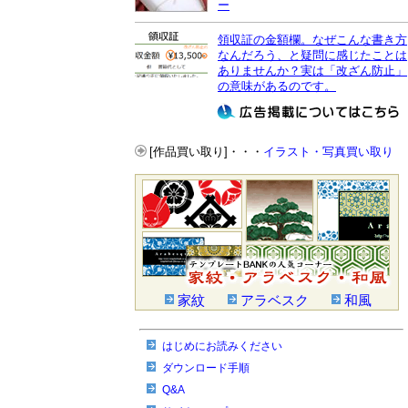
ー
領収証の金額欄。なぜこんな書き方
なんだろう、と疑問に感じたことは
ありませんか？実は「改ざん防止」
の意味があるのです。
[作品買い取り]・・・
イラスト・写真買い取り
家紋
アラベスク
和風
はじめにお読みください
ダウンロード手順
Q&A