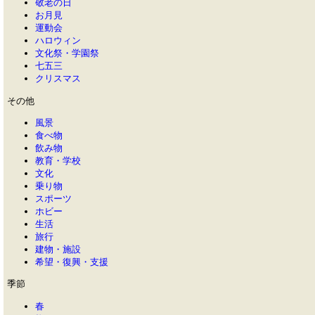
敬老の日
お月見
運動会
ハロウィン
文化祭・学園祭
七五三
クリスマス
その他
風景
食べ物
飲み物
教育・学校
文化
乗り物
スポーツ
ホビー
生活
旅行
建物・施設
希望・復興・支援
季節
春