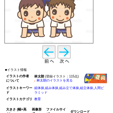
■イラスト情報
イラストの作者
林太朗
(登録イラスト：115点)
林太朗のイラストを見る
について
イラストキーワー
組体操
,
組み体操
,
組み立て体操
,
組立体操
,
人間ピ
ド
ラミッド
イラストカテゴリ
教育
大きさ (幅×高
画像形
ファイルサイ
ダウンロード