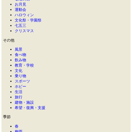
お月見
運動会
ハロウィン
文化祭・学園祭
七五三
クリスマス
その他
風景
食べ物
飲み物
教育・学校
文化
乗り物
スポーツ
ホビー
生活
旅行
建物・施設
希望・復興・支援
季節
春
梅雨