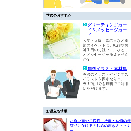
季節のおすすめ
グリーティングカー
ド＆メッセージカー
ド
入学・入園、母の日など季
節のイベントに。結婚やお
誕生日のお祝いに。ひとこ
とメッセージを添えません
か？
無料イラスト素材集
季節のイラストやビジネス
イラストを探すならコチ
ラ！商用でも無料でご利用
いただけます。
お役立ち情報
お祝い事やご挨拶、法事・葬儀の贈
答品にかけるのし紙の書き方・マナ
ー