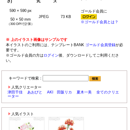
さ)
式
ズ
590 × 590 px
ゴールド会員に
JPEG
73 KB
50 × 50 mm
※ゴールド会員とは？
（300 DPIで計算）
※ 上のイラスト画像はサンプルです
本イラストのご利用には、テンプレートBANK
ゴールド会員登録
が必
要です。
※ゴールド会員の方は
ログイン
後、ダウンロードしてご利用くださ
い。
キーワードで検索：
人気クリエーター
津田千佳
あおびと
AKI
田阪リカ
夏木一美
全てのクリエ
ーター
人気イラスト