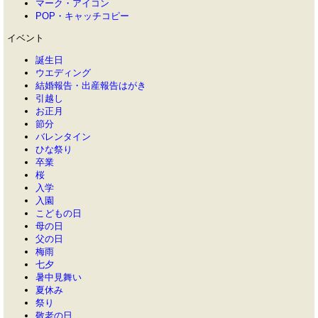
マーク・アイコン
POP・キャッチコピー
イベント
誕生日
ウエディング
結婚報告・出産報告はがき
引越し
お正月
節分
バレンタイン
ひな祭り
卒業
桜
入学
入園
こどもの日
母の日
父の日
梅雨
七夕
暑中見舞い
夏休み
祭り
敬老の日