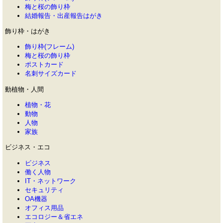
梅と桜の飾り枠
結婚報告・出産報告はがき
飾り枠・はがき
飾り枠(フレーム)
梅と桜の飾り枠
ポストカード
名刺サイズカード
動植物・人間
植物・花
動物
人物
家族
ビジネス・エコ
ビジネス
働く人物
IT・ネットワーク
セキュリティ
OA機器
オフィス用品
エコロジー＆省エネ