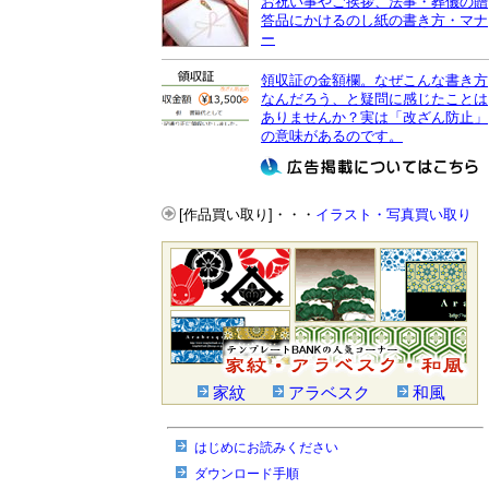
お祝い事やご挨拶、法事・葬儀の贈
答品にかけるのし紙の書き方・マナ
ー
領収証の金額欄。なぜこんな書き方
なんだろう、と疑問に感じたことは
ありませんか？実は「改ざん防止」
の意味があるのです。
[作品買い取り]・・・
イラスト・写真買い取り
家紋
アラベスク
和風
はじめにお読みください
ダウンロード手順