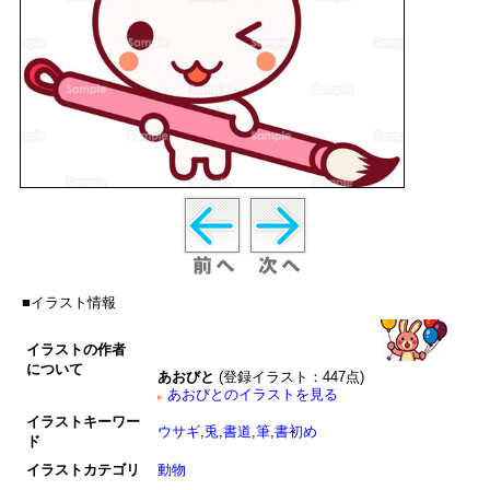
■イラスト情報
イラストの作者
について
あおびと
(登録イラスト：447点)
あおびとのイラストを見る
イラストキーワー
ウサギ
,
兎
,
書道
,
筆
,
書初め
ド
イラストカテゴリ
動物