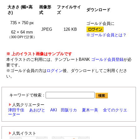
大きさ (幅×高
画像形
ファイルサイ
ダウンロード
さ)
式
ズ
735 × 750 px
ゴールド会員に
JPEG
126 KB
62 × 64 mm
※ゴールド会員とは？
（300 DPIで計算）
※ 上のイラスト画像はサンプルです
本イラストのご利用には、テンプレートBANK
ゴールド会員登録
が必
要です。
※ゴールド会員の方は
ログイン
後、ダウンロードしてご利用くださ
い。
キーワードで検索：
人気クリエーター
津田千佳
あおびと
AKI
田阪リカ
夏木一美
全てのクリエ
ーター
人気イラスト