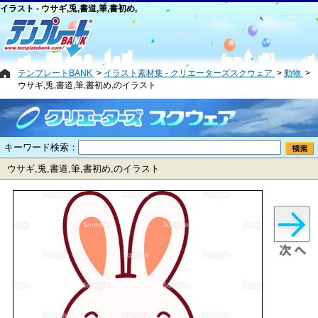
イラスト - ウサギ,兎,書道,筆,書初め,
テンプレートBANK
イラスト素材集 - クリエーターズスクウェア
動物
ウサギ,兎,書道,筆,書初め,のイラスト
キーワード検索：
ウサギ,兎,書道,筆,書初め,のイラスト