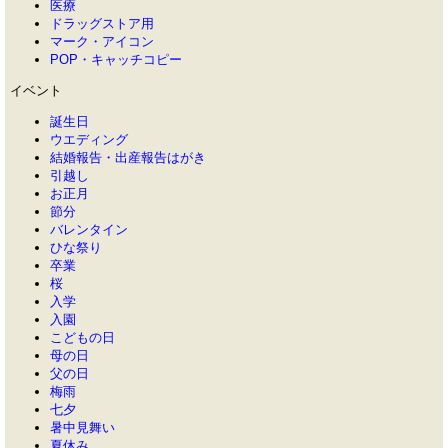
医療
ドラッグストア用
マーク・アイコン
POP・キャッチコピー
イベント
誕生日
ウエディング
結婚報告・出産報告はがき
引越し
お正月
節分
バレンタイン
ひな祭り
卒業
桜
入学
入園
こどもの日
母の日
父の日
梅雨
七夕
暑中見舞い
夏休み