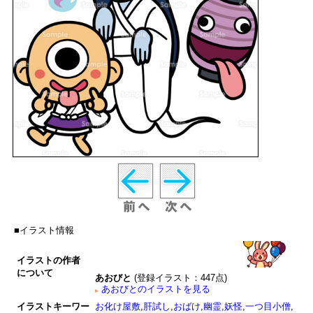
■イラスト情報
イラストの作者
について
あおびと
(登録イラスト：447点)
あおびとのイラストを見る
イラストキーワー
お化け屋敷
,
肝試し
,
おばけ
,
幽霊
,
妖怪
,
一つ目小僧
,