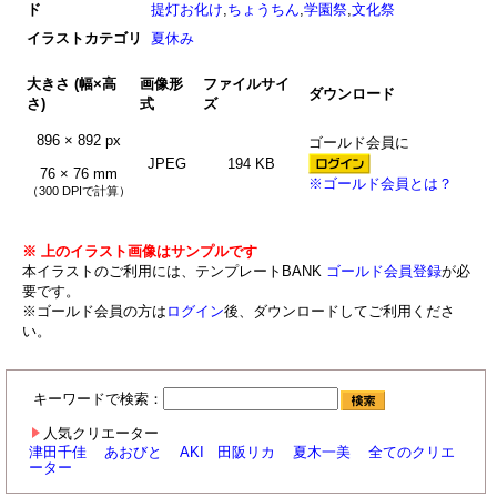
ド
提灯お化け
,
ちょうちん
,
学園祭
,
文化祭
イラストカテゴリ
夏休み
大きさ (幅×高
画像形
ファイルサイ
ダウンロード
さ)
式
ズ
896 × 892 px
ゴールド会員に
JPEG
194 KB
76 × 76 mm
※ゴールド会員とは？
（300 DPIで計算）
※ 上のイラスト画像はサンプルです
本イラストのご利用には、テンプレートBANK
ゴールド会員登録
が必
要です。
※ゴールド会員の方は
ログイン
後、ダウンロードしてご利用くださ
い。
キーワードで検索：
人気クリエーター
津田千佳
あおびと
AKI
田阪リカ
夏木一美
全てのクリエ
ーター