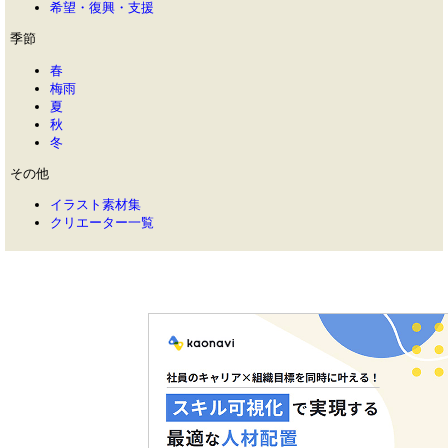
希望・復興・支援
季節
春
梅雨
夏
秋
冬
その他
イラスト素材集
クリエーター一覧