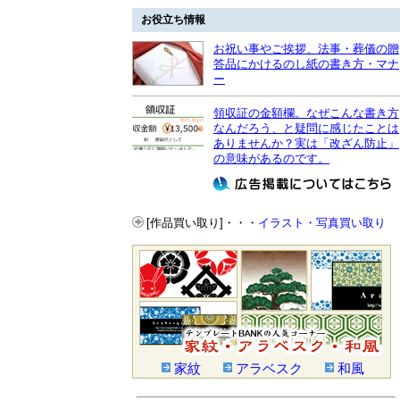
お役立ち情報
お祝い事やご挨拶、法事・葬儀の贈
答品にかけるのし紙の書き方・マナ
ー
領収証の金額欄。なぜこんな書き方
なんだろう、と疑問に感じたことは
ありませんか？実は「改ざん防止」
の意味があるのです。
[作品買い取り]・・・
イラスト・写真買い取り
家紋
アラベスク
和風