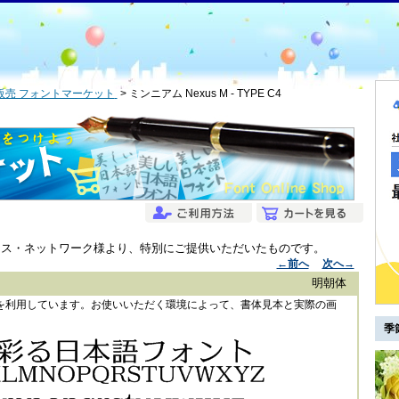
販売 フォントマーケット
ミンニアム Nexus M - TYPE C4
ンス・ネットワーク様より、特別にご提供いただいたものです。
←前へ
次へ→
明朝体
ントを利用しています。お使いいただく環境によって、書体見本と実際の画
季