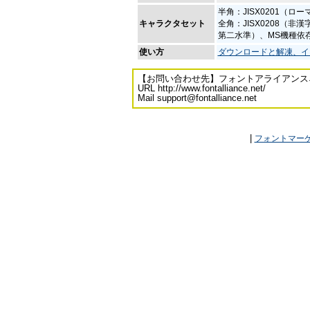
半角：JISX0201（ロ
キャラクタセット
全角：JISX0208（非漢
第二水準）、MS機種依
使い方
ダウンロードと解凍、イ
【お問い合わせ先】フォントアライアンス
URL http://www.fontalliance.net/
Mail support@fontalliance.net
|
フォントマー