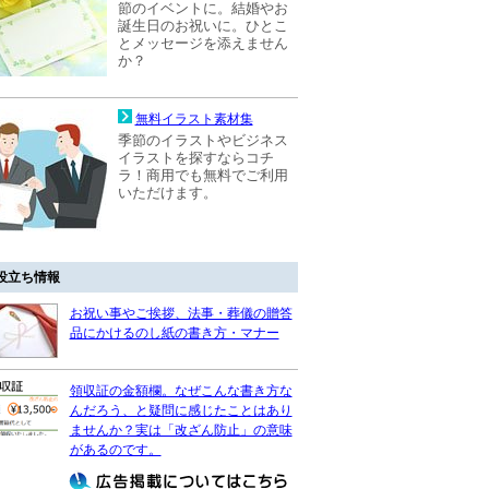
節のイベントに。結婚やお
誕生日のお祝いに。ひとこ
とメッセージを添えません
か？
無料イラスト素材集
季節のイラストやビジネス
イラストを探すならコチ
ラ！商用でも無料でご利用
いただけます。
役立ち情報
お祝い事やご挨拶、法事・葬儀の贈答
品にかけるのし紙の書き方・マナー
領収証の金額欄。なぜこんな書き方な
んだろう、と疑問に感じたことはあり
ませんか？実は「改ざん防止」の意味
があるのです。