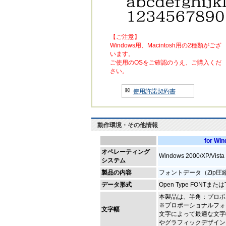
【ご注意】
Windows用、Macintosh用の2種類がござ
います。
ご使用のOSをご確認のうえ、ご購入くだ
さい。
使用許諾契約書
動作環境・その他情報
for Wi
オペレーティング
Windows 2000/XP/Vi
システム
製品の内容
フォントデータ（Zip圧
データ形式
Open Type FONTまたはT
本製品は、半角：プロポ
※プロポーショナルフォ
文字幅
文字によって最適な文字
やグラフィックデザイン