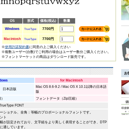
OS
形式
価格(税込)
数量
Windows
7700円
TrueType
Macintosh
7700円
TrueType
※
使用許諾契約書
に同意の上ご購入ください
※複数ユーザー(台数)でご利用の場合はユーザー数分ご購入ください。
※フォントマーケットの商品はダウンロード販売です。
お
ndows
for Macintosh
Mac OS 8.6-9.2 / Mac OS X 10.1以降の日本語
sta 日本語版
版
縮）
フォントデータ（Zip圧縮）
rueType FONT
ーショナル、全角：等幅のプロポーショナルフォントです。
ント
幅が設定されており、文字組をより美しく表現することができ、DTP
に適しています。