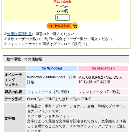
Macintosh
TrueType
7700円
※
使用許諾契約書
に同意の上ご購入ください
※複数ユーザー(台数)でご利用の場合はユーザー数分ご購入ください。
※フォントマーケットの商品はダウンロード販売です。
動作環境・その他情報
for Windows
for Macintosh
オペレーテ
Windows 2000/XP/Vista 日本
Mac OS 8.6-9.2 / Mac OS X
ィング
10.1以降の日本語版
語版
システム
製品の内容
フォントデータ（Zip圧縮）
フォントデータ（Zip圧縮）
データ形式
Open Type FONTまたはTrueType FONT
本製品は、半角：プロポーショナル、全角：等幅のプロポーシ
ョナルフォントです。
※プロポーショナルフォント
文字幅
文字によって最適な文字幅が設定されており、文字組をより美
しく表現することができ、DTPやグラフィックデザインに適し
ています。