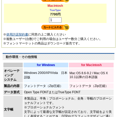
Macintosh
TrueType
7700円
※
使用許諾契約書
に同意の上ご購入ください
※複数ユーザー(台数)でご利用の場合はユーザー数分ご購入ください。
※フォントマーケットの商品はダウンロード販売です。
動作環境・その他情報
for Windows
for Macintosh
オペレーテ
Windows 2000/XP/Vista 日本
Mac OS 8.6-9.2 / Mac OS X
ィング
10.1以降の日本語版
語版
システム
製品の内容
フォントデータ（Zip圧縮）
フォントデータ（Zip圧縮）
データ形式
Open Type FONTまたはTrueType FONT
本製品は、半角：プロポーショナル、全角：等幅のプロポーシ
ョナルフォントです。
※プロポーショナルフォント
文字幅
文字によって最適な文字幅が設定されており、文字組をより美
しく表現することができ、DTPやグラフィックデザインに適し