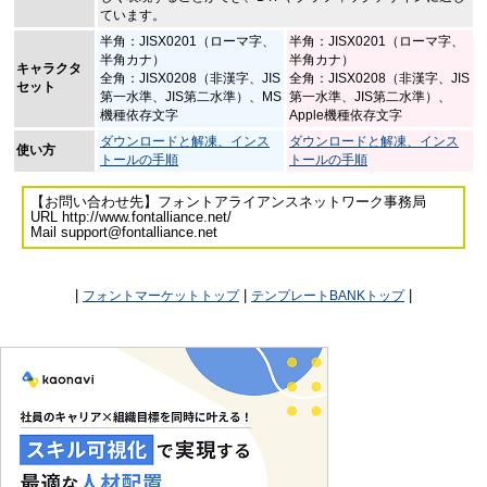
ています。
半角：JISX0201（ローマ字、
半角：JISX0201（ローマ字、
半角カナ）
半角カナ）
キャラクタ
全角：JISX0208（非漢字、JIS
全角：JISX0208（非漢字、JIS
セット
第一水準、JIS第二水準）、MS
第一水準、JIS第二水準）、
機種依存文字
Apple機種依存文字
ダウンロードと解凍、インス
ダウンロードと解凍、インス
使い方
トールの手順
トールの手順
【お問い合わせ先】フォントアライアンスネットワーク事務局
URL http://www.fontalliance.net/
Mail support@fontalliance.net
|
|
|
フォントマーケットトップ
テンプレートBANKトップ