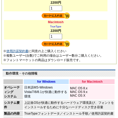
2200円
Macintosh
TrueType
2200円
※
使用許諾契約書
に同意の上ご購入ください
※複数ユーザー(台数)でご利用の場合はユーザー数分ご購入ください。
※フォントマーケットの商品はダウンロード販売です。
動作環境・その他情報
for Windows
for Macintosh
オペレーテ
日本語MS-Windows
MAC OS 8.x
ィング
Vista/7/8/8.1が快適に動作する
MAC OS 9.x
MAC OS X
システム
環境
システム要
上記各OSが快適に動作するハードウェア環境及び、フォントを
件
インストールするために十分なハードディスク空き容量
製品の内容
TrueTypeフォントデータ／インストール手順／使用許諾契約書