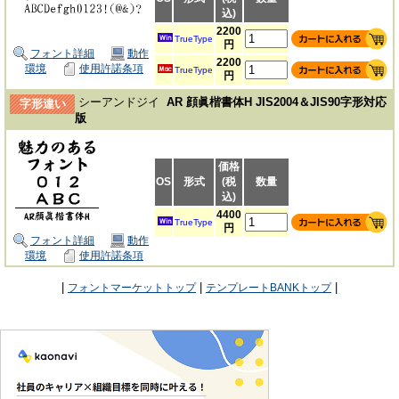
込)
2200
TrueType
円
フォント詳細
動作
2200
環境
使用許諾条項
TrueType
円
シーアンドジイ
AR 顔眞楷書体H JIS2004＆JIS90字形対応
字形違い
版
価格
OS
形式
(税
数量
込)
4400
TrueType
円
フォント詳細
動作
環境
使用許諾条項
|
|
|
フォントマーケットトップ
テンプレートBANKトップ