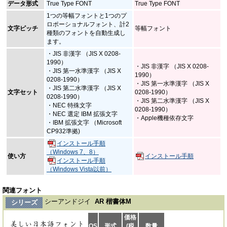
データ形式
True Type FONT
True Type FONT
1つの等幅フォントと1つのプ
ロポーショナルフォント、計2
文字ピッチ
等幅フォント
種類のフォントを自動生成し
ます。
・JIS 非漢字 （JIS X 0208-
1990）
・JIS 非漢字 （JIS X 0208-
・JIS 第一水準漢字 （JIS X
1990）
0208-1990）
・JIS 第一水準漢字 （JIS X
・JIS 第二水準漢字 （JIS X
文字セット
0208-1990）
0208-1990）
・JIS 第二水準漢字 （JIS X
・NEC 特殊文字
0208-1990）
・NEC 選定 IBM 拡張文字
・Apple機種依存文字
・IBM 拡張文字 （Microsoft
CP932準拠)
インストール手順
（Windows 7、8）
使い方
インストール手順
インストール手順
（Windows Vista以前）
関連フォント
シーアンドジイ
AR 楷書体M
シリーズ
価格
OS
形式
(税
数量