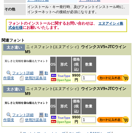
インストール・キー発行時、及びフォントインストール時に、
その他
インターネットへの接続が必須になります。
フォントのインストールに関するお問い合わせは、
エヌアイシィ株
にお願いいたします。
式会社様
関連フォント
ニィスフォント(エヌアイシィ)
ウインクスV5+JTCウイン
太さ違い
M5
価格
OS
形式
(税
数量
込)
フォント詳細
動
9900
TrueType
作環境
使用許諾条項
円
OpenType
ニィスフォント(エヌアイシィ)
ウインクスV9+JTCウイン
太さ違い
M9
価格
OS
形式
(税
数量
込)
フォント詳細
動
9900
TrueType
作環境
使用許諾条項
円
OpenType