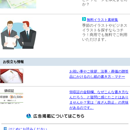
か？
無料イラスト素材集
季節のイラストやビジネス
イラストを探すならコチ
ラ！商用でも無料でご利用
いただけます。
お役立ち情報
お祝い事やご挨拶、法事・葬儀の贈答
品にかけるのし紙の書き方・マナー
領収証の金額欄。なぜこんな書き方な
んだろう、と疑問に感じたことはあり
ませんか？実は「改ざん防止」の意味
があるのです。
はじめにお読みください