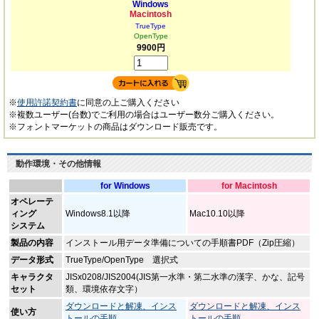
Windows
Macintosh
TrueType
OpenType
9900円
※
使用許諾契約書
に同意の上ご購入ください
※複数ユーザー(台数)でご利用の場合はユーザー数分ご購入ください。
※フォントマーケットの商品はダウンロード販売です。
動作環境・その他情報
for Windows
for Macintosh
オペレーテ
ィング
Windows8.1以降
Mac10.10以降
システム
製品の内容
インストール用データ準備についての手順書PDF（Zip圧縮）
データ形式
TrueType/OpenType 選択式
キャラクタ
JISx0208/JIS2004(JIS第一水準・第二水準の漢字、かな、記号
セット
類、環境依存文字）
ダウンロードと解凍、インス
ダウンロードと解凍、インス
使い方
トールの手順
トールの手順