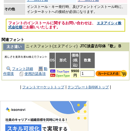
インストール・キー発行時、及びフォントインストール時に、
その他
インターネットへの接続が必須になります。
フォントのインストールに関するお問い合わせは、
エヌアイシィ株
にお願いいたします。
式会社様
関連フォント
ニィスフォント(エヌアイシィ)
JTC淡斎古印体「歌」 B
太さ違い
価格
OS
形式
(税
数量
込)
フォント詳細
動
9900
TrueType
作環境
使用許諾条項
円
OpenType
|
|
|
フォントマーケットトップ
テンプレートBANKトップ