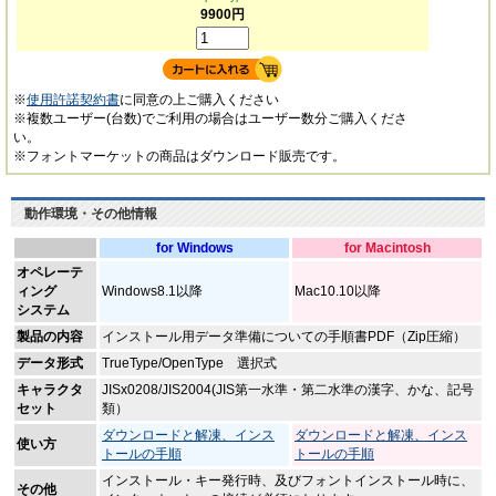
9900円
※
使用許諾契約書
に同意の上ご購入ください
※複数ユーザー(台数)でご利用の場合はユーザー数分ご購入くださ
い。
※フォントマーケットの商品はダウンロード販売です。
動作環境・その他情報
for Windows
for Macintosh
オペレーテ
ィング
Windows8.1以降
Mac10.10以降
システム
製品の内容
インストール用データ準備についての手順書PDF（Zip圧縮）
データ形式
TrueType/OpenType 選択式
キャラクタ
JISx0208/JIS2004(JIS第一水準・第二水準の漢字、かな、記号
セット
類）
ダウンロードと解凍、インス
ダウンロードと解凍、インス
使い方
トールの手順
トールの手順
インストール・キー発行時、及びフォントインストール時に、
その他