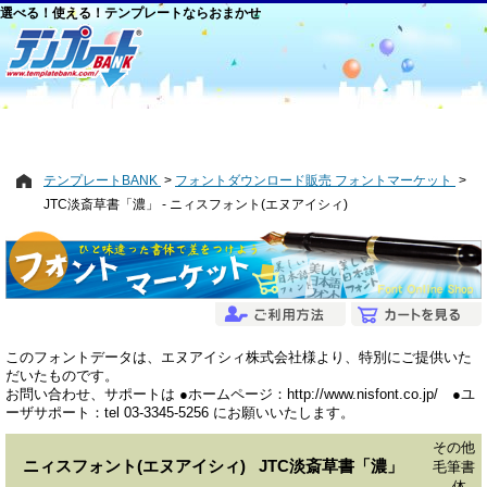
選べる！使える！テンプレートならおまかせ
テンプレートBANK
フォントダウンロード販売 フォントマーケット
JTC淡斎草書「濃」 - ニィスフォント(エヌアイシィ)
このフォントデータは、エヌアイシィ株式会社様より、特別にご提供いた
だいたものです。
お問い合わせ、サポートは ●ホームページ：http://www.nisfont.co.jp/ ●ユ
ーザサポート：tel 03-3345-5256 にお願いいたします。
その他
ニィスフォント(エヌアイシィ) JTC淡斎草書「濃」
毛筆書
体