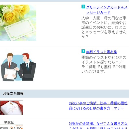
グリーティングカード＆メ
ッセージカード
入学・入園、母の日など季
節のイベントに。結婚やお
誕生日のお祝いに。ひとこ
とメッセージを添えません
か？
無料イラスト素材集
季節のイラストやビジネス
イラストを探すならコチ
ラ！商用でも無料でご利用
いただけます。
お役立ち情報
お祝い事やご挨拶、法事・葬儀の贈答
品にかけるのし紙の書き方・マナー
領収証の金額欄。なぜこんな書き方な
んだろう、と疑問に感じたことはあり