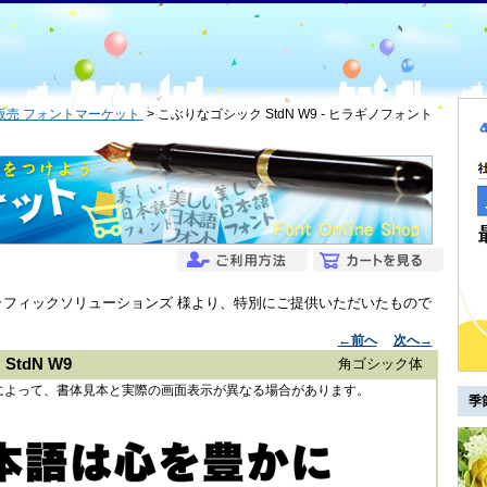
販売 フォントマーケット
こぶりなゴシック StdN W9 - ヒラギノフォント
グラフィックソリューションズ 様より、特別にご提供いただいたもので
←前へ
次へ→
tdN W9
角ゴシック体
によって、書体見本と実際の画面表示が異なる場合があります。
季