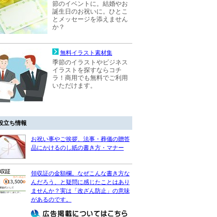
節のイベントに。結婚やお
誕生日のお祝いに。ひとこ
とメッセージを添えません
か？
無料イラスト素材集
季節のイラストやビジネス
イラストを探すならコチ
ラ！商用でも無料でご利用
いただけます。
役立ち情報
お祝い事やご挨拶、法事・葬儀の贈答
品にかけるのし紙の書き方・マナー
領収証の金額欄。なぜこんな書き方な
んだろう、と疑問に感じたことはあり
ませんか？実は「改ざん防止」の意味
があるのです。