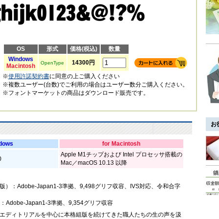
OS
形式
価格(税込)
数量
Windows
14300円
OpenType
Macintosh
※
使用許諾契約書
に同意の上ご購入ください
※複数ユーザー(台数)でご利用の場合はユーザー数分ご購入ください。
※フォントマーケットの商品はダウンロード販売です。
お
ndows
for Macintosh
Apple M1チップおよび Intel プロセッサ搭載の
0
Mac／macOS 10.13 以降
応版）：Adobe-Japan1-3準拠、9,498グリフ収容、IVS対応、令和合字
：Adobe-Japan1-3準拠、9,354グリフ収容
エディトリアルを中心に本格組版を続けてきた職人たちの生の声を汲