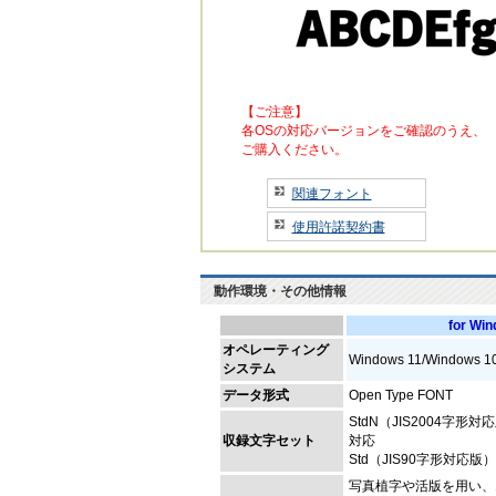
【ご注意】
各OSの対応バージョンをご確認のうえ、
ご購入ください。
関連フォント
使用許諾契約書
動作環境・その他情報
for Wi
オペレーティング
Windows 11/Windows 1
システム
データ形式
Open Type FONT
StdN（JIS2004字形対
収録文字セット
対応
Std（JIS90字形対応版）
写真植字や活版を用い、