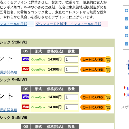
応えうるデザインに昇華させた、贅沢で、欲張りで、徹底的に玄人好
ヒラギノ角ゴ」をやや小さめに改刻、仮名は東京築地活版製造所の名
五号仮名」の骨格をゴシック化し、素直なエレメントから無用な鋭角
、やわらかな風合いを感じさせるデザインに仕上げています。
ンストールの手順
ダウンロードと解凍、インストールの手順
ック StdN W1
OS
形式
価格(税込)
数量
14300円
OpenType
14300円
OpenType
用許諾条項
ック StdN W3
OS
形式
価格(税込)
数量
14300円
OpenType
スポ
14300円
OpenType
用許諾条項
ック StdN W6
OS
形式
価格(税込)
数量