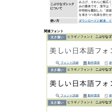
み上げ、それらに幅広く
こぶりなゴシック
みの書体です。漢字は「
について
作明朝を飜刻した「游築
を省きつつ丸味を持たせ
使い方
ダウンロードと解凍、イ
関連フォント
ヒラギノフォント
こぶりなゴシ
太さ違い
フォント詳細
動作環境
使
ヒラギノフォント
こぶりなゴシ
太さ違い
フォント詳細
動作環境
使
ヒラギノフォント
こぶりなゴシ
太さ違い