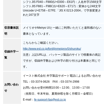
シフトJIS F040～F880(U+E000～E61F)：人名外字1568文字
シフトJIS F881～F9BC(U+E620～E717)：変体かな248文字
Unicode U+E758～E7FE:「JIS X 0213-2004」で字形変更さ
れた167文字
収容書体説
メイリオやMeiryo UIと一緒にご利用いただくと違和感のない
明
書体となっています。
こちらからご確認ください。
http://www.est.co.jp/font/jinmeiprov5/shuroku/
収録外字一
注意）上記URLは、パッケージ製品のサイトで楷書体の表記
覧
ですが、収録外字数および外字の割り付けは本書体と同じで
す。
イースト株式会社 外字製品サポート電話によるお問い合わせ
TEL：03-3374-0626 FAX：03-3374-2998
お問い合わ
お問い合わせ受付時間10:00～12:00、13:00～17:00
せ
（祝祭日、年末年始、夏期休暇を除く月曜日～金曜日）
E-mail：
fe-support-faq@est.co.jp