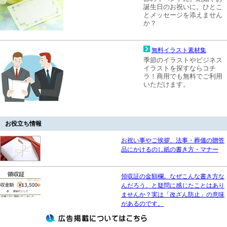
誕生日のお祝いに。ひとこ
とメッセージを添えません
か？
無料イラスト素材集
季節のイラストやビジネス
イラストを探すならコチ
ラ！商用でも無料でご利用
いただけます。
お役立ち情報
お祝い事やご挨拶、法事・葬儀の贈答
品にかけるのし紙の書き方・マナー
領収証の金額欄。なぜこんな書き方な
んだろう、と疑問に感じたことはあり
ませんか？実は「改ざん防止」の意味
があるのです。