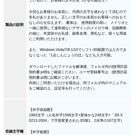
ているので、お客様の文字が見つかる可能性大！
大切なお客様のお名前に、代用の文字を使わなくて済むので
失礼がありません。正しい文字のお名前がお客様へのおもて
なしの心を伝えます。 書体は、 使用頻度の高い、メイリオと
製品の説明
一緒に使用して違和感ないデザインのメイロウ体。冠婚葬祭
の他に、年賀状やお礼状、顧客名簿、席札など、様々な用途
にご利用いただけます。
また、Windows Vista/7/8.1/10でシフトJIS範囲では入力でき
なくなった『1点しんにょうの辻』なども入力可能。
ダウンロードしたファイルを解凍後、フォルダ内の[使用許諾
契約書.pdf]をご確認ください。ユーザ登録番号は、[使用許諾
契約書.pdf]に記載がございます。
内容にご同意いただける場合は、同フォルダ内のマニュアル
をご確認の上、設定等を行ってください。
【外字収録数】
1983文字（人名外字1568文字+変体かな248文字+「JIS X
0213-2004」で字形変更されたJIS第1、2水準の167文字）
収録文字種
【外字範囲】