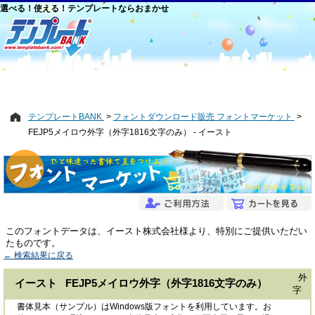
選べる！使える！テンプレートならおまかせ
テンプレートBANK
フォントダウンロード販売 フォントマーケット
FEJP5メイロウ外字（外字1816文字のみ） - イースト
このフォントデータは、イースト株式会社様より、特別にご提供いただい
たものです。
← 検索結果に戻る
外
イースト FEJP5メイロウ外字（外字1816文字のみ）
字
書体見本（サンプル）はWindows版フォントを利用しています。お