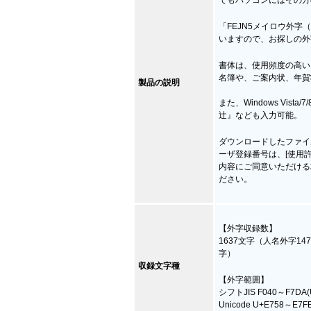
「FEJN5メイロウ外字
いますので、お探しの外
書体は、使用頻度の高い
名簿や、ご案内状、年賀
製品の説明
また、Windows Vis
辻』なども入力可能。
ダウンロードしたファイル
ーザ登録番号は、[使用許
内容にご同意いただける
ださい。
【外字収録数】
1637文字（人名外字1470
字）
収録文字種
【外字範囲】
シフトJIS F040～F7D
Unicode U+E758～E