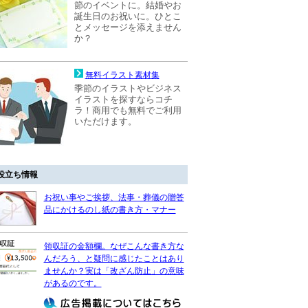
節のイベントに。結婚やお
誕生日のお祝いに。ひとこ
とメッセージを添えません
か？
無料イラスト素材集
季節のイラストやビジネス
イラストを探すならコチ
ラ！商用でも無料でご利用
いただけます。
役立ち情報
お祝い事やご挨拶、法事・葬儀の贈答
品にかけるのし紙の書き方・マナー
領収証の金額欄。なぜこんな書き方な
んだろう、と疑問に感じたことはあり
ませんか？実は「改ざん防止」の意味
があるのです。