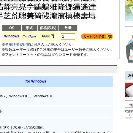
OS
形式
価格(税込)
数量
Windows
6600円
TrueType
※
使用許諾契約書
に同意の上ご購入ください
※複数ユーザー(台数)でご利用の場合はユーザー数分ご購入ください。
※フォントマーケットの商品はダウンロード販売です。
お
for Windows
ws 7、Windows 8.1、Windows 10
要
礼状やお客様への宛名印刷。
のお名前がなく、出せなくて困った…。そんな経験はありませんか？