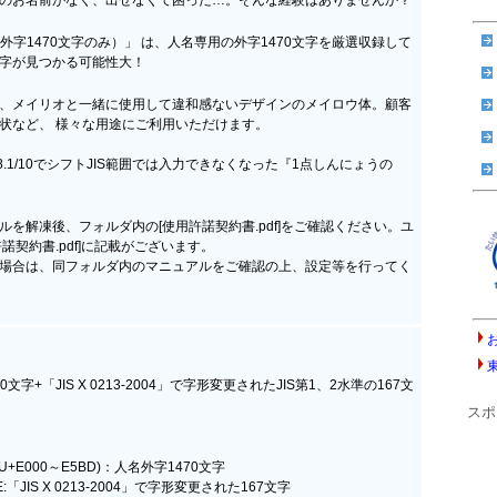
（外字1470文字のみ）」 は、人名専用の外字1470文字を厳選収録して
字が見つかる可能性大！
、メイリオと一緒に使用して違和感ないデザインのメイロウ体。顧客
状など、 様々な用途にご利用いただけます。
ta/7/8.1/10でシフトJIS範囲では入力できなくなった『1点しんにょうの
を解凍後、フォルダ内の[使用許諾契約書.pdf]をご確認ください。ユ
諾契約書.pdf]に記載がございます。
場合は、同フォルダ内のマニュアルをご確認の上、設定等を行ってく
文字+「JIS X 0213-2004」で字形変更されたJIS第1、2水準の167文
スポ
A(U+E000～E5BD)：人名外字1470文字
7FE:「JIS X 0213-2004」で字形変更された167文字