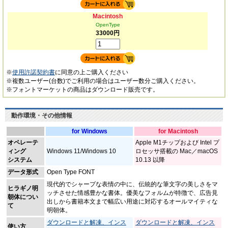
Macintosh
OpenType
33000円
※
使用許諾契約書
に同意の上ご購入ください
※複数ユーザー(台数)でご利用の場合はユーザー数分ご購入ください。
※フォントマーケットの商品はダウンロード販売です。
動作環境・その他情報
for Windows
for Macintosh
オペレーテ
Apple M1チップおよび Intel プ
ィング
Windows 11/Windows 10
ロセッサ搭載の Mac／macOS
システム
10.13 以降
データ形式
Open Type FONT
現代的でシャープな表情の中に、伝統的な筆文字の美しさをマ
ヒラギノ明
ッチさせた情感豊かな書体。優美なフォルムが特徴で、広告見
朝体につい
出しから書籍本文まで幅広い用途に対応するオールマイティな
て
明朝体。
ダウンロードと解凍、インス
ダウンロードと解凍、インス
使い方