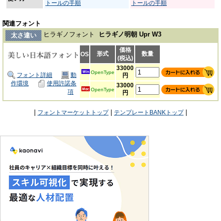
トールの手順
トールの手順
関連フォント
ヒラギノフォント
ヒラギノ明朝 Upr W3
太さ違い
価格
形式
数量
OS
(税込)
33000
OpenType
フォント詳細
動
円
作環境
使用許諾条
33000
OpenType
項
円
|
|
|
フォントマーケットトップ
テンプレートBANKトップ