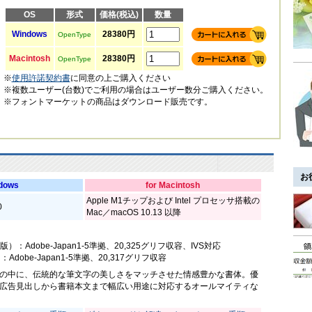
OS
形式
価格(税込)
数量
Windows
28380円
OpenType
Macintosh
28380円
OpenType
※
使用許諾契約書
に同意の上ご購入ください
※複数ユーザー(台数)でご利用の場合はユーザー数分ご購入ください。
※フォントマーケットの商品はダウンロード販売です。
お
ndows
for Macintosh
Apple M1チップおよび Intel プロセッサ搭載の
0
Mac／macOS 10.13 以降
応版）：Adobe-Japan1-5準拠、20,325グリフ収容、IVS対応
：Adobe-Japan1-5準拠、20,317グリフ収容
の中に、伝統的な筆文字の美しさをマッチさせた情感豊かな書体。優
広告見出しから書籍本文まで幅広い用途に対応するオールマイティな