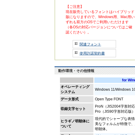
【ご注意】
現在販売しているフォントはハイブリッド
版になりますので、Windows用、Mac用い
ずれも双方のOSでご利用いただけます
（各OSの対応バージョンについてはご確
認ください）。
関連フォント
使用許諾契約書
動作環境・その他情報
for Wi
オペレーティング
Windows 11/Windows 1
システム
データ形式
Open Type FONT
ProN（JIS2004字形対
収録文字セット
Pro（JIS90字形対応版）
現代的でシャープな表情
ヒラギノ明朝体に
美なフォルムが特徴で、
ついて
明朝体。