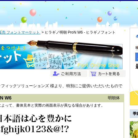
販売 フォントマーケット
ヒラギノ明朝 ProN W6 - ヒラギノフォント
グラフィックソリューションズ 様より、特別にご提供いただいたもので
 W6
明朝体
によって、書体見本と実際の画面表示が異なる場合があります。
季