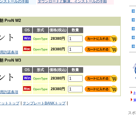
ンストールの手順
ダウンロードと解凍、インストールの手順
 ProN W2
OS
形式
価格(税込)
数量
28380円
OpenType
28380円
OpenType
用許諾条項
 ProN W3
OS
形式
価格(税込)
数量
28380円
OpenType
28380円
OpenType
用許諾条項
|
|
ケットトップ
テンプレートBANKトップ
スポ