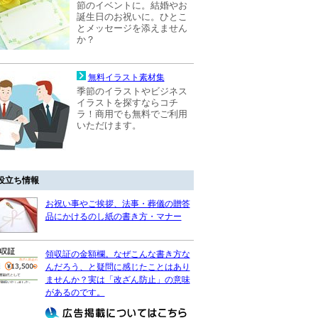
節のイベントに。結婚やお
誕生日のお祝いに。ひとこ
とメッセージを添えません
か？
無料イラスト素材集
季節のイラストやビジネス
イラストを探すならコチ
ラ！商用でも無料でご利用
いただけます。
役立ち情報
お祝い事やご挨拶、法事・葬儀の贈答
品にかけるのし紙の書き方・マナー
領収証の金額欄。なぜこんな書き方な
んだろう、と疑問に感じたことはあり
ませんか？実は「改ざん防止」の意味
があるのです。