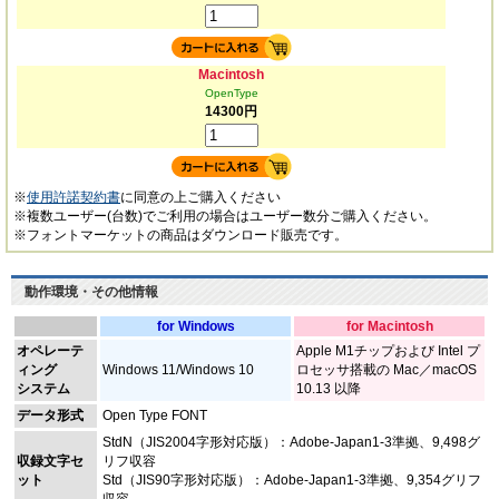
Macintosh
OpenType
14300円
※
使用許諾契約書
に同意の上ご購入ください
※複数ユーザー(台数)でご利用の場合はユーザー数分ご購入ください。
※フォントマーケットの商品はダウンロード販売です。
動作環境・その他情報
for Windows
for Macintosh
オペレーテ
Apple M1チップおよび Intel プ
ィング
Windows 11/Windows 10
ロセッサ搭載の Mac／macOS
システム
10.13 以降
データ形式
Open Type FONT
StdN（JIS2004字形対応版）：Adobe-Japan1-3準拠、9,498グ
収録文字セ
リフ収容
ット
Std（JIS90字形対応版）：Adobe-Japan1-3準拠、9,354グリフ
収容