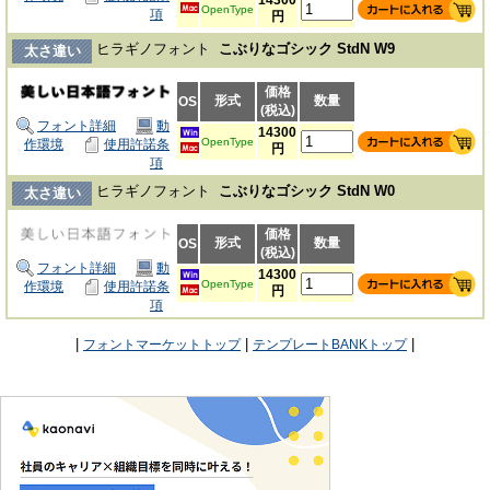
OpenType
項
円
ヒラギノフォント
こぶりなゴシック StdN W9
太さ違い
価格
形式
数量
OS
(税込)
フォント詳細
動
14300
OpenType
作環境
使用許諾条
円
項
ヒラギノフォント
こぶりなゴシック StdN W0
太さ違い
価格
形式
数量
OS
(税込)
フォント詳細
動
14300
OpenType
作環境
使用許諾条
円
項
|
|
|
フォントマーケットトップ
テンプレートBANKトップ