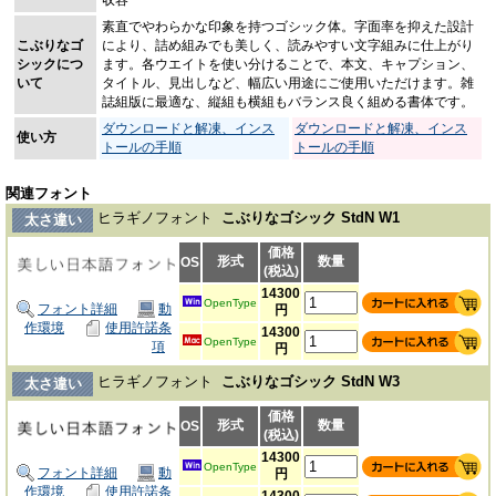
素直でやわらかな印象を持つゴシック体。字面率を抑えた設計
こぶりなゴ
により、詰め組みでも美しく、読みやすい文字組みに仕上がり
シックにつ
ます。各ウエイトを使い分けることで、本文、キャプション、
いて
タイトル、見出しなど、幅広い用途にご使用いただけます。雑
誌組版に最適な、縦組も横組もバランス良く組める書体です。
ダウンロードと解凍、インス
ダウンロードと解凍、インス
使い方
トールの手順
トールの手順
関連フォント
ヒラギノフォント
こぶりなゴシック StdN W1
太さ違い
価格
形式
数量
OS
(税込)
14300
OpenType
フォント詳細
動
円
作環境
使用許諾条
14300
OpenType
項
円
ヒラギノフォント
こぶりなゴシック StdN W3
太さ違い
価格
形式
数量
OS
(税込)
14300
OpenType
フォント詳細
動
円
作環境
使用許諾条
14300