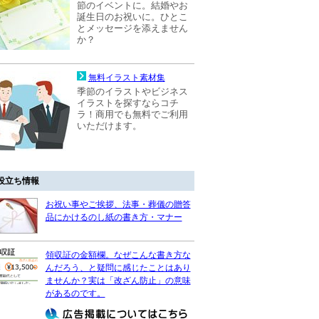
節のイベントに。結婚やお
誕生日のお祝いに。ひとこ
とメッセージを添えません
か？
無料イラスト素材集
季節のイラストやビジネス
イラストを探すならコチ
ラ！商用でも無料でご利用
いただけます。
役立ち情報
お祝い事やご挨拶、法事・葬儀の贈答
品にかけるのし紙の書き方・マナー
領収証の金額欄。なぜこんな書き方な
んだろう、と疑問に感じたことはあり
ませんか？実は「改ざん防止」の意味
があるのです。