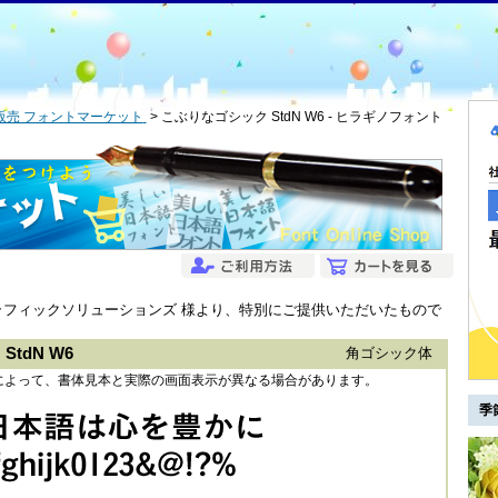
販売 フォントマーケット
こぶりなゴシック StdN W6 - ヒラギノフォント
グラフィックソリューションズ 様より、特別にご提供いただいたもので
tdN W6
角ゴシック体
によって、書体見本と実際の画面表示が異なる場合があります。
季