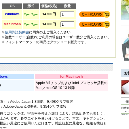
OS
形式
価格(税込)
数量
Windows
14300円
OpenType
Macintosh
14300円
OpenType
※
使用許諾契約書
に同意の上ご購入ください
※複数ユーザー(台数)でご利用の場合はユーザー数分ご購入ください。
※フォントマーケットの商品はダウンロード販売です。
お
ndows
for Macintosh
Apple M1チップおよび Intel プロセッサ搭載の
0
Mac／macOS 10.13 以降
応版）：Adobe-Japan1-3準拠、9,498グリフ収容
：Adobe-Japan1-3準拠、9,354グリフ収容
持つゴシック体。字面率を抑えた設計により、詰め組みでも美しく、
上がります。各ウエイトを使い分けることで、本文、キャプション、
幅広い用途にご使用いただけます。雑誌組版に最適な、縦組も横組も
です。