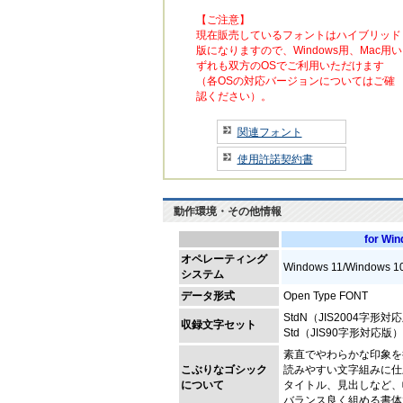
【ご注意】
現在販売しているフォントはハイブリッド
版になりますので、Windows用、Mac用い
ずれも双方のOSでご利用いただけます
（各OSの対応バージョンについてはご確
認ください）。
関連フォント
使用許諾契約書
動作環境・その他情報
for Wi
オペレーティング
Windows 11/Windows 1
システム
データ形式
Open Type FONT
StdN（JIS2004字形対
収録文字セット
Std（JIS90字形対応版）
素直でやわらかな印象を
こぶりなゴシック
読みやすい文字組みに仕
について
タイトル、見出しなど、
バランス良く組める書体