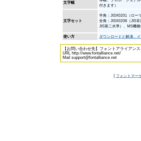
文字幅
付きます）
半角：JISX0201（ロ
文字セット
全角：JISX0208（JI
JIS第二水準）、MS機
使い方
ダウンロードと解凍、イ
【お問い合わせ先】フォントアライアンス
URL http://www.fontalliance.net/
Mail support@fontalliance.net
|
フォントマー