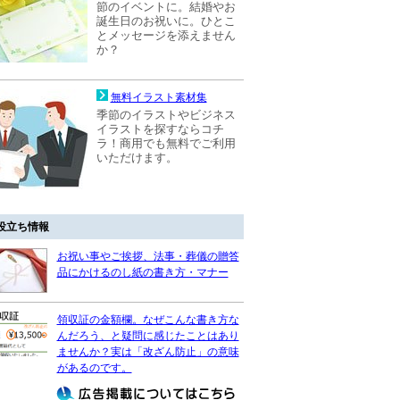
節のイベントに。結婚やお
誕生日のお祝いに。ひとこ
とメッセージを添えません
か？
無料イラスト素材集
季節のイラストやビジネス
イラストを探すならコチ
ラ！商用でも無料でご利用
いただけます。
役立ち情報
お祝い事やご挨拶、法事・葬儀の贈答
品にかけるのし紙の書き方・マナー
領収証の金額欄。なぜこんな書き方な
んだろう、と疑問に感じたことはあり
ませんか？実は「改ざん防止」の意味
があるのです。