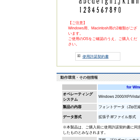
【ご注意】
Windows用、Macintosh用の2種類がござ
います。
ご使用のOSをご確認のうえ、ご購入くだ
さい。
使用許諾契約書
動作環境・その他情報
for Wi
オペレーティング
Windows 2000/XP/Vi
システム
製品の内容
フォントデータ（Zip圧
データ形式
拡張子.ttfファイル形式
※本製品は、ご購入前に使用許諾契約書に同
したものとみなされます。
等幅、プロポーショナル