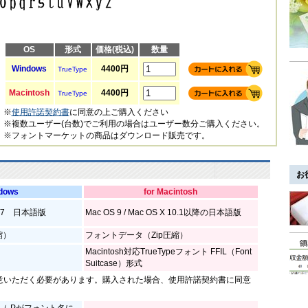
OS
形式
価格(税込)
数量
Windows
4400円
TrueType
Macintosh
4400円
TrueType
※
使用許諾契約書
に同意の上ご購入ください
※複数ユーザー(台数)でご利用の場合はユーザー数分ご購入ください。
※フォントマーケットの商品はダウンロード販売です。
お
ndows
for Macintosh
sta/7 日本語版
Mac OS 9 / Mac OS X 10.1以降の日本語版
縮）
フォントデータ（Zip圧縮）
Macintosh対応TrueTypeフォント FFIL（Font
Suitcase）形式
意いただく必要があります。購入された場合、使用許諾契約書に同意
（-Pがフォント名に