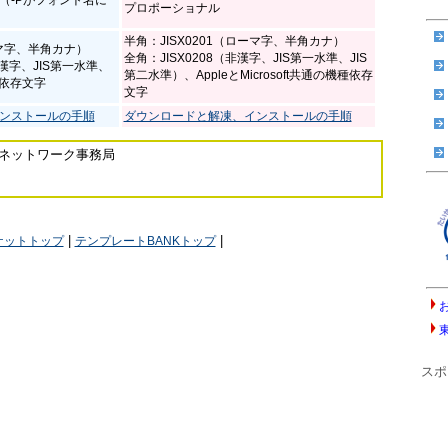
プロポーショナル
半角：JISX0201（ローマ字、半角カナ）
ーマ字、半角カナ）
全角：JISX0208（非漢字、JIS第一水準、JIS
S非漢字、JIS第一水準、
第二水準）、AppleとMicrosoft共通の機種依存
種依存文字
文字
ンストールの手順
ダウンロードと解凍、インストールの手順
ネットワーク事務局
|
|
ケットトップ
テンプレートBANKトップ
スポ