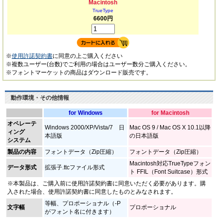
Macintosh
TrueType
6600円
※
使用許諾契約書
に同意の上ご購入ください
※複数ユーザー(台数)でご利用の場合はユーザー数分ご購入ください。
※フォントマーケットの商品はダウンロード販売です。
動作環境・その他情報
for Windows
for Macintosh
オペレーテ
Windows 2000/XP/Vista/7 日
Mac OS 9 / Mac OS X 10.1以降
ィング
本語版
の日本語版
システム
製品の内容
フォントデータ（Zip圧縮）
フォントデータ（Zip圧縮）
Macintosh対応TrueTypeフォン
データ形式
拡張子.ttcファイル形式
ト FFIL（Font Suitcase）形式
※本製品は、ご購入前に使用許諾契約書に同意いただく必要があります。購
入された場合、使用許諾契約書に同意したものとみなされます。
等幅、プロポーショナル（-P
文字幅
プロポーショナル
がフォント名に付きます）