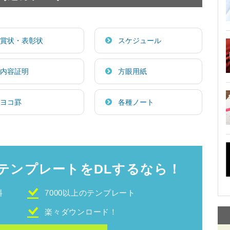
賞状・表彰状
スケジュール
内容証明
方眼用紙
ヨコ罫
各種ノート
テンプレートをDLするなら！
料
7000以上のテンプレート
！
楽々ダウンロード！