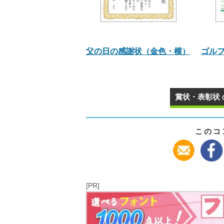
父の日の感謝状（金色・横）
ゴル
賞状・表彰状 
このコ
[PR]