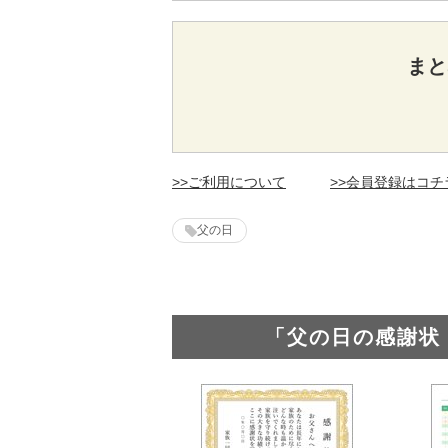
まと
>>ご利用について
>>会員登録はコチ
父の日
「父の日の感謝状