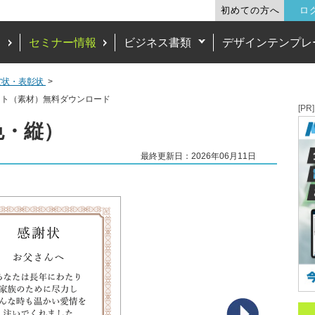
初めての方へ
ロ
ド
セミナー情報
ビジネス書類
デザインテンプレ
賞状・表彰状
ート（素材）無料ダウンロード
[PR]
色・縦）
最終更新日：2026年06月11日