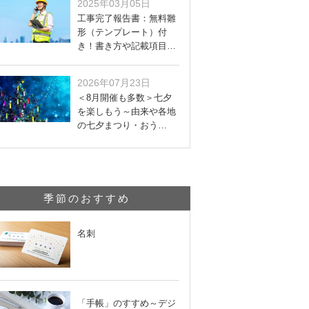
2025年03月05日
工事完了報告書：無料雛
形（テンプレート）付
き！書き方や記載項目…
2026年07月23日
＜8月開催も多数＞七夕
を楽しもう～由来や各地
の七夕まつり・おう…
季節のおすすめ
名刺
「手帳」のすすめ～デジ