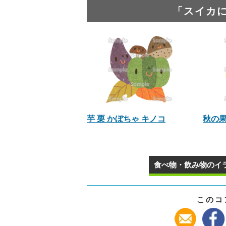
「スイカ
芋 栗 かぼちゃ キノコ
秋の
食べ物・飲み物のイラ
このコ