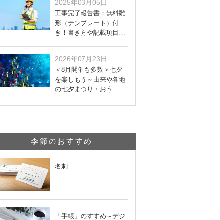
2025年03月05日
工事完了報告書：無料雛
形（テンプレート）付
き！書き方や記載項目…
2026年07月23日
＜8月開催も多数＞七夕
を楽しもう～由来や各地
の七夕まつり・おう…
季節のおすすめ
名刺
「手帳」のすすめ～デジ