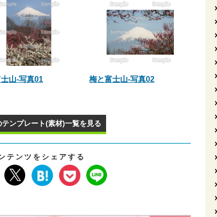
士山-写真01
梅と富士山-写真02
のテンプレート(素材)一覧を見る
ンテンツをシェアする