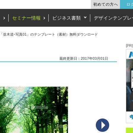
初めての方へ
ロ
ド
セミナー情報
ビジネス書類
デザインテンプレ
「並木道ｰ写真01」のテンプレート（素材）無料ダウンロード
[PR]
最終更新日：2017年03月01日