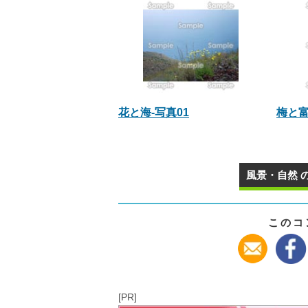
花と海-写真01
梅と富
風景・自然 
このコ
[PR]