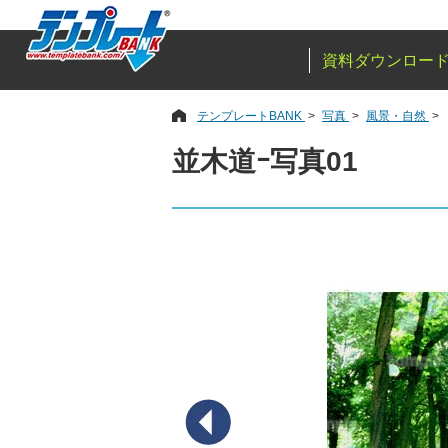
資料ダウンロー
テンプレートBANK
写真
風景・自然
並木道ｰ写真01