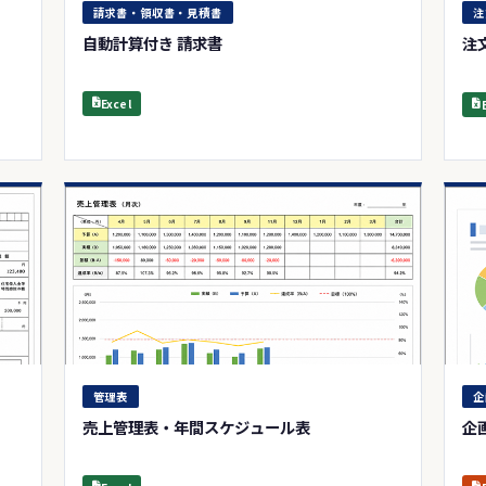
請求書・領収書・見積書
注
自動計算付き 請求書
注
Excel
管理表
企
売上管理表・年間スケジュール表
企