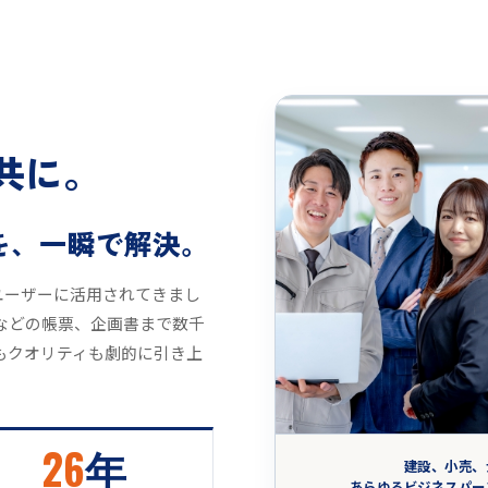
共に。
を、一瞬で解決。
のユーザーに活用されてきまし
などの帳票、企画書まで数千
もクオリティも劇的に引き上
26
年
建設、小売、
あらゆるビジネスパー