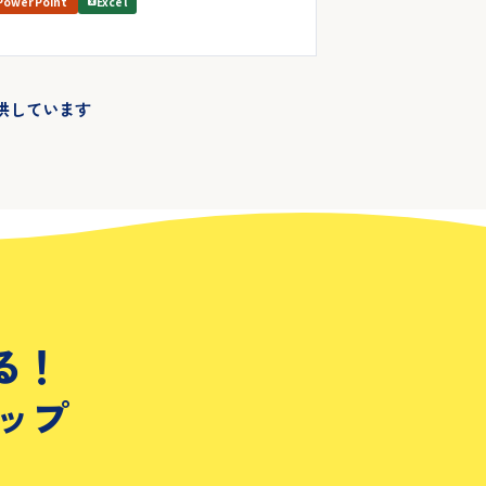
PowerPoint
Excel
供しています
る！
ップ