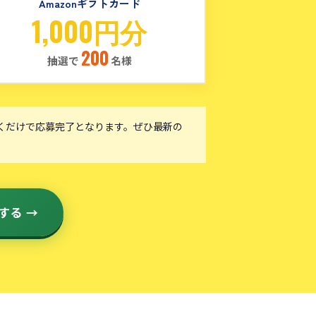
Amazonギフトカード
1,000円分
200
抽選で
名様
くだけで応募完了となります。ぜひ最新の
する →